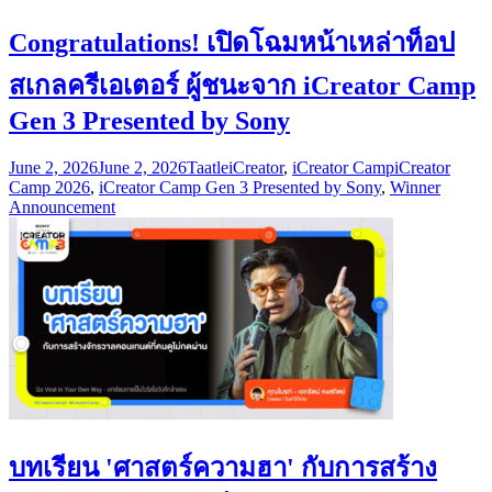
Congratulations! เปิดโฉมหน้าเหล่าท็อป
สเกลครีเอเตอร์ ผู้ชนะจาก iCreator Camp
Gen 3 Presented by Sony
June 2, 2026
June 2, 2026
Taatle
iCreator
,
iCreator Camp
iCreator
Camp 2026
,
iCreator Camp Gen 3 Presented by Sony
,
Winner
Announcement
บทเรียน 'ศาสตร์ความฮา' กับการสร้าง