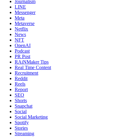
Journalism
LINE
Messenger
Meta
Metaverse
Netflix
News
NFT
OpenAI
Podcast
PR Post
RAiNMaker Tips
Real Time Content
Recruitment
Reddit
Reels
Report
SEO
Shorts
Snapchat
Social
Social Marketing
Spotify
Stories
Streaming