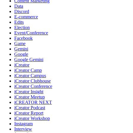
Content Marketing
Data
Discord
E-commerce
Edits
Election
Event/Conference
Facebook
Game
Gemini
Google
Google Gemini
iCreator
iCreator Camp
iCreator Campus
iCreator Clubhouse
iCreator Conference
iCreator Insight
iCreator Meetup
iCREATOR NEXT
iCreator Podcast
iCreator Report
iCreator Workshop
Instagram
Interview