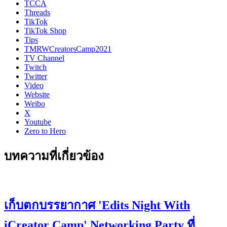
TCCA
Threads
TikTok
TikTok Shop
Tips
TMRWCreatorsCamp2021
TV Channel
Twitch
Twitter
Video
Website
Weibo
X
Youtube
Zero to Hero
บทความที่เกี่ยวข้อง
เก็บตกบรรยากาศ 'Edits Night With
iCreator Camp' Networking Party ที่