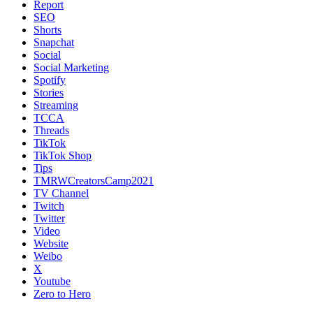
Report
SEO
Shorts
Snapchat
Social
Social Marketing
Spotify
Stories
Streaming
TCCA
Threads
TikTok
TikTok Shop
Tips
TMRWCreatorsCamp2021
TV Channel
Twitch
Twitter
Video
Website
Weibo
X
Youtube
Zero to Hero