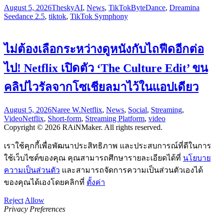
August 5, 2026
Thesky
AI
,
News
,
TikTok
ByteDance
,
Dreamina
Seedance 2.5
,
tiktok
,
TikTok Symphony
ไม่ต้องเลือกระหว่างดูหนังกับไถฟีดอีกต่อ
ไป! Netflix เปิดตัว ‘The Culture Edit’ ขน
คลิปไวรัลจากโซเชียลมาไว้ในแอปเดียว
August 5, 2026
Naree W.
Netflix
,
News
,
Social
,
Streaming
,
Video
Netflix
,
Short-form
,
Streaming Platform
,
video
Copyright © 2026 RAiNMaker. All rights reserved.
เราใช้คุกกี้เพื่อพัฒนาประสิทธิภาพ และประสบการณ์ที่ดีในการ
ใช้เว็บไซต์ของคุณ คุณสามารถศึกษารายละเอียดได้ที่
นโยบาย
ความเป็นส่วนตัว
และสามารถจัดการความเป็นส่วนตัวเองได้
ของคุณได้เองโดยคลิกที่
ตั้งค่า
Reject
Allow
Privacy Preferences