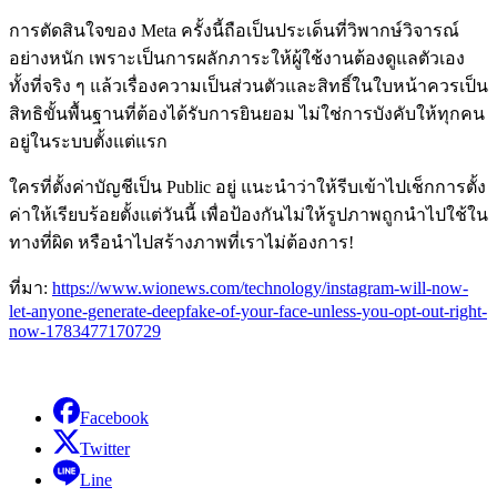
การตัดสินใจของ Meta ครั้งนี้ถือเป็นประเด็นที่วิพากษ์วิจารณ์
อย่างหนัก เพราะเป็นการผลักภาระให้ผู้ใช้งานต้องดูแลตัวเอง
ทั้งที่จริง ๆ แล้วเรื่องความเป็นส่วนตัวและสิทธิ์ในใบหน้าควรเป็น
สิทธิขั้นพื้นฐานที่ต้องได้รับการยินยอม ไม่ใช่การบังคับให้ทุกคน
อยู่ในระบบตั้งแต่แรก
ใครที่ตั้งค่าบัญชีเป็น Public อยู่ แนะนำว่าให้รีบเข้าไปเช็กการตั้ง
ค่าให้เรียบร้อยตั้งแต่วันนี้ เพื่อป้องกันไม่ให้รูปภาพถูกนำไปใช้ใน
ทางที่ผิด หรือนำไปสร้างภาพที่เราไม่ต้องการ!
ที่มา:
https://www.wionews.com/technology/instagram-will-now-
let-anyone-generate-deepfake-of-your-face-unless-you-opt-out-right-
now-1783477170729
Facebook
Twitter
Line