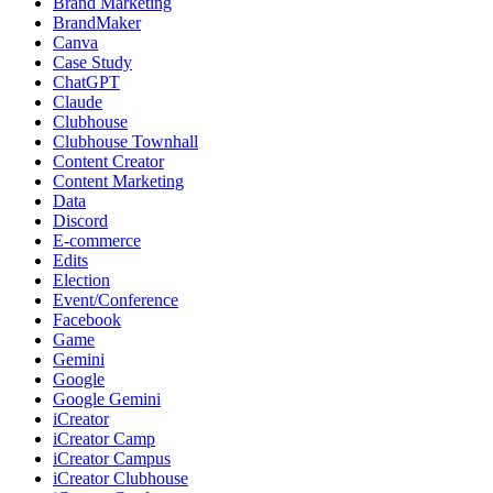
Brand Marketing
BrandMaker
Canva
Case Study
ChatGPT
Claude
Clubhouse
Clubhouse Townhall
Content Creator
Content Marketing
Data
Discord
E-commerce
Edits
Election
Event/Conference
Facebook
Game
Gemini
Google
Google Gemini
iCreator
iCreator Camp
iCreator Campus
iCreator Clubhouse