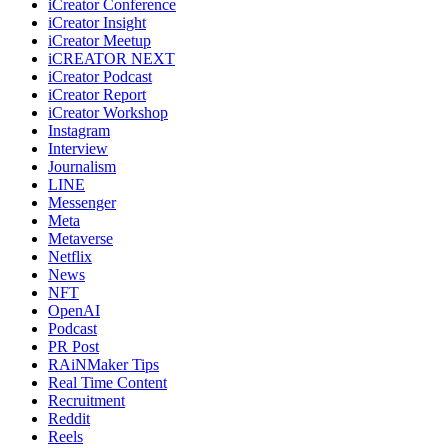
iCreator Conference
iCreator Insight
iCreator Meetup
iCREATOR NEXT
iCreator Podcast
iCreator Report
iCreator Workshop
Instagram
Interview
Journalism
LINE
Messenger
Meta
Metaverse
Netflix
News
NFT
OpenAI
Podcast
PR Post
RAiNMaker Tips
Real Time Content
Recruitment
Reddit
Reels