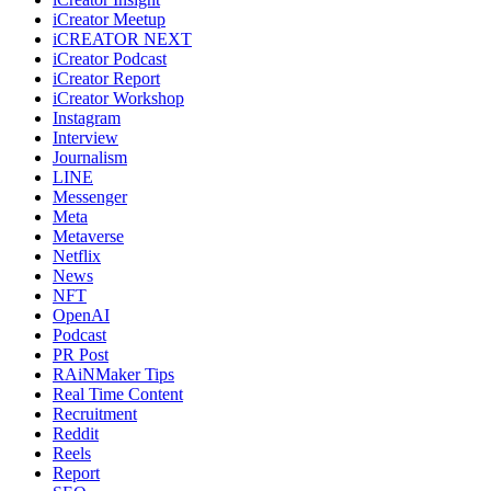
iCreator Meetup
iCREATOR NEXT
iCreator Podcast
iCreator Report
iCreator Workshop
Instagram
Interview
Journalism
LINE
Messenger
Meta
Metaverse
Netflix
News
NFT
OpenAI
Podcast
PR Post
RAiNMaker Tips
Real Time Content
Recruitment
Reddit
Reels
Report