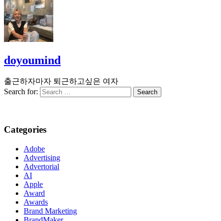
doyoumind
출근하자마자 퇴근하고싶은 여자
Search for:
Categories
Adobe
Advertising
Advertorial
AI
Apple
Award
Awards
Brand Marketing
BrandMaker