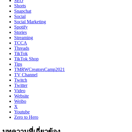
SEO
Shorts
Snapchat
Social
Social Marketing
Spotify
Stories
Streaming
TCCA
Threads
TikTok
TikTok Shop
Tips
TMRWCreatorsCamp2021
TV Channel
Twitch
Twitter
Video
Website
Weibo
X
Youtube
Zero to Hero
บทความที่เกี่ยวข้อง