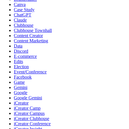
Canva
Case Study
ChatGPT
Claude
Clubhouse
Clubhouse Townhall
Content Creator
Content Marketing
Data
Discord
E-commerce
Edits
Election
Event/Conference
Facebook
Game
Gemini
Google
Google Gemini
iCreator
iCreator Camp
iCreator Campus
iCreator Clubhouse
iCreator Conference
iCreator Insight