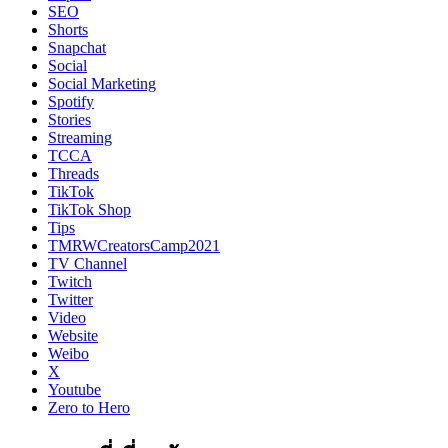
SEO
Shorts
Snapchat
Social
Social Marketing
Spotify
Stories
Streaming
TCCA
Threads
TikTok
TikTok Shop
Tips
TMRWCreatorsCamp2021
TV Channel
Twitch
Twitter
Video
Website
Weibo
X
Youtube
Zero to Hero