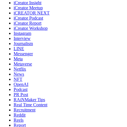
iCreator Insight
iCreator Meetup
iCREATOR NEXT
iCreator Podcast
iCreator Report
iCreator Workshop
Instagram
Interview
Journalism
LINE
Messenger
Meta
Metaverse
Netflix
News
NFT
OpenAI
Podcast
PR Post
RAiNMaker Tips
Real Time Content
Recruitment
Reddit
Reels
Report