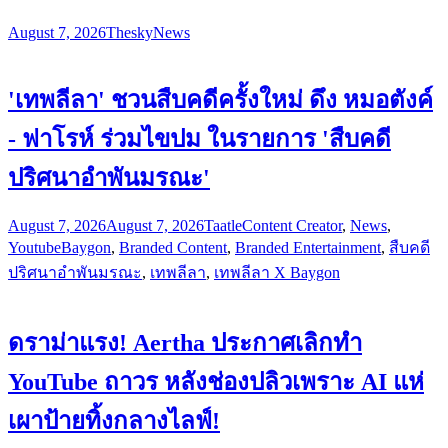
August 7, 2026
Thesky
News
'เทพลีลา' ชวนสืบคดีครั้งใหม่ ดึง หมอตังค์
- ฟาโรห์ ร่วมไขปม ในรายการ 'สืบคดี
ปริศนาอำพันมรณะ'
August 7, 2026
August 7, 2026
Taatle
Content Creator
,
News
,
Youtube
Baygon
,
Branded Content
,
Branded Entertainment
,
สืบคดี
ปริศนาอำพันมรณะ
,
เทพลีลา
,
เทพลีลา X Baygon
ดราม่าแรง! Aertha ประกาศเลิกทำ
YouTube ถาวร หลังช่องปลิวเพราะ AI แห่
เผาป้ายทิ้งกลางไลฟ์!