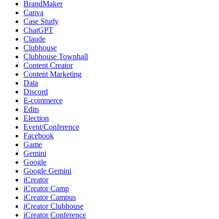
BrandMaker
Canva
Case Study
ChatGPT
Claude
Clubhouse
Clubhouse Townhall
Content Creator
Content Marketing
Data
Discord
E-commerce
Edits
Election
Event/Conference
Facebook
Game
Gemini
Google
Google Gemini
iCreator
iCreator Camp
iCreator Campus
iCreator Clubhouse
iCreator Conference