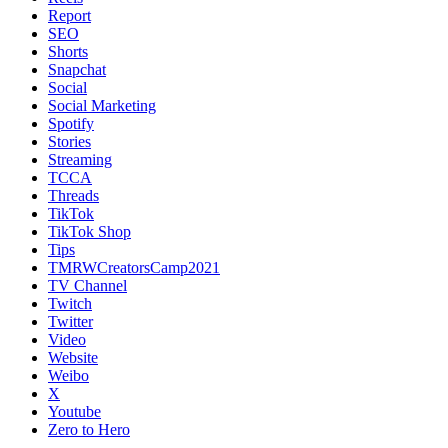
Report
SEO
Shorts
Snapchat
Social
Social Marketing
Spotify
Stories
Streaming
TCCA
Threads
TikTok
TikTok Shop
Tips
TMRWCreatorsCamp2021
TV Channel
Twitch
Twitter
Video
Website
Weibo
X
Youtube
Zero to Hero