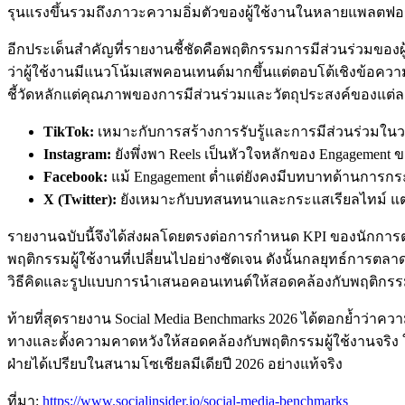
รุนแรงขึ้นรวมถึงภาวะความอิ่มตัวของผู้ใช้งานในหลายแพลตฟอร
อีกประเด็นสำคัญที่รายงานชี้ชัดคือพฤติกรรมการมีส่วนร่วมของ
ว่าผู้ใช้งานมีแนวโน้มเสพคอนเทนต์มากขึ้นแต่ตอบโต้เชิงข้อคว
ชี้วัดหลักแต่คุณภาพของการมีส่วนร่วมและวัตถุประสงค์ของแต่
TikTok:
เหมาะกับการสร้างการรับรู้และการมีส่วนร่วมในวงก
Instagram:
ยังพึ่งพา Reels เป็นหัวใจหลักของ Engagement
Facebook:
แม้ Engagement ต่ำแต่ยังคงมีบทบาทด้านการกร
X (Twitter):
ยังเหมาะกับบทสนทนาและกระแสเรียลไทม์ แต่ 
รายงานฉบับนี้จึงได้ส่งผลโดยตรงต่อการกำหนด KPI ของนักการต
พฤติกรรมผู้ใช้งานที่เปลี่ยนไปอย่างชัดเจน ดังนั้นกลยุทธ์การต
วิธีคิดและรูปแบบการนำเสนอคอนเทนต์ให้สอดคล้องกับพฤติกรรมผู้
ท้ายที่สุดรายงาน Social Media Benchmarks 2026 ได้ตอกย้ำว่าควา
ทางและตั้งความคาดหวังให้สอดคล้องกับพฤติกรรมผู้ใช้งานจริง ใน
ฝ่ายได้เปรียบในสนามโซเชียลมีเดียปี 2026 อย่างแท้จริง
ที่มา:
https://www.socialinsider.io/social-media-benchmarks