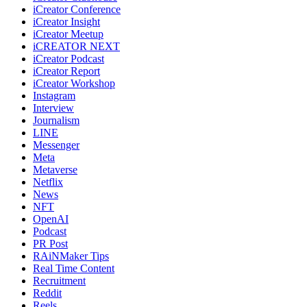
iCreator Conference
iCreator Insight
iCreator Meetup
iCREATOR NEXT
iCreator Podcast
iCreator Report
iCreator Workshop
Instagram
Interview
Journalism
LINE
Messenger
Meta
Metaverse
Netflix
News
NFT
OpenAI
Podcast
PR Post
RAiNMaker Tips
Real Time Content
Recruitment
Reddit
Reels