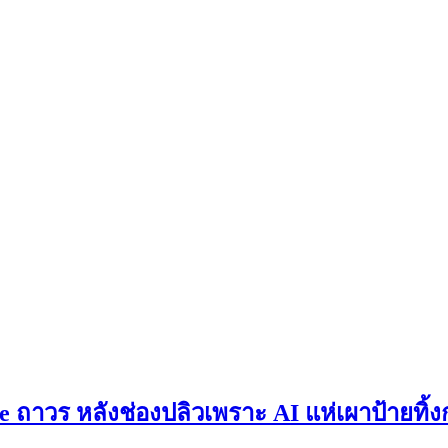
ถาวร หลังช่องปลิวเพราะ AI แห่เผาป้ายทิ้ง