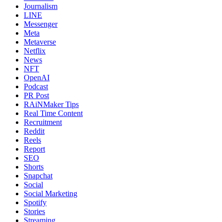
Journalism
LINE
Messenger
Meta
Metaverse
Netflix
News
NFT
OpenAI
Podcast
PR Post
RAiNMaker Tips
Real Time Content
Recruitment
Reddit
Reels
Report
SEO
Shorts
Snapchat
Social
Social Marketing
Spotify
Stories
Streaming