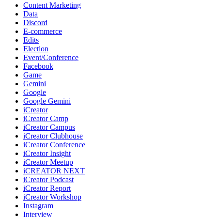
Content Marketing
Data
Discord
E-commerce
Edits
Election
Event/Conference
Facebook
Game
Gemini
Google
Google Gemini
iCreator
iCreator Camp
iCreator Campus
iCreator Clubhouse
iCreator Conference
iCreator Insight
iCreator Meetup
iCREATOR NEXT
iCreator Podcast
iCreator Report
iCreator Workshop
Instagram
Interview