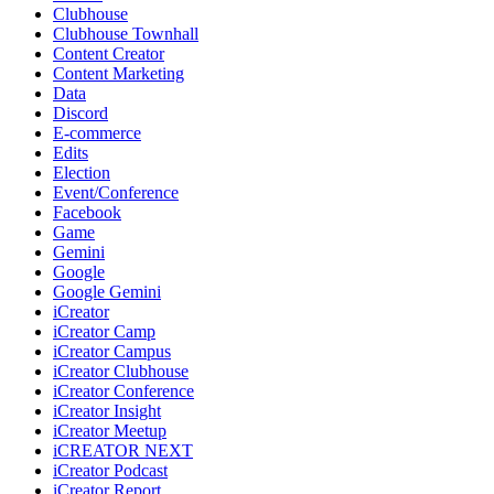
Clubhouse
Clubhouse Townhall
Content Creator
Content Marketing
Data
Discord
E-commerce
Edits
Election
Event/Conference
Facebook
Game
Gemini
Google
Google Gemini
iCreator
iCreator Camp
iCreator Campus
iCreator Clubhouse
iCreator Conference
iCreator Insight
iCreator Meetup
iCREATOR NEXT
iCreator Podcast
iCreator Report