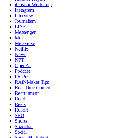
iCreator Workshop
Instagram
Interview
Journalism
LINE
Messenger
Meta
Metaverse
Netflix
News
NFT
OpenAI
Podcast
PR Post
RAiNMaker Tips
Real Time Content
Recruitment
Reddit
Reels
Report
SEO
Shorts
Snapchat
Social
Social Marketing