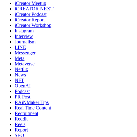
iCreator Meetup
iCREATOR NEXT
iCreator Podcast
iCreator Report
iCreator Workshop
Instagram
Interview
Journalism
LINE
Messenger
Meta
Metaverse
Netflix
News
NFT
OpenAI
Podcast
PR Post
RAiNMaker Tips
Real Time Content
Recruitment
Reddit
Reels
Report
SEO