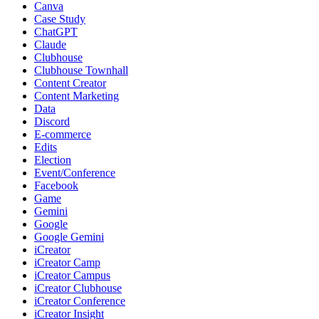
Canva
Case Study
ChatGPT
Claude
Clubhouse
Clubhouse Townhall
Content Creator
Content Marketing
Data
Discord
E-commerce
Edits
Election
Event/Conference
Facebook
Game
Gemini
Google
Google Gemini
iCreator
iCreator Camp
iCreator Campus
iCreator Clubhouse
iCreator Conference
iCreator Insight