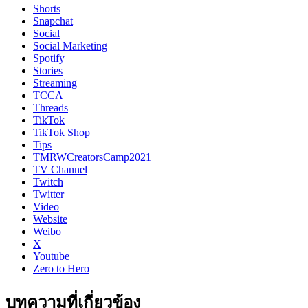
Shorts
Snapchat
Social
Social Marketing
Spotify
Stories
Streaming
TCCA
Threads
TikTok
TikTok Shop
Tips
TMRWCreatorsCamp2021
TV Channel
Twitch
Twitter
Video
Website
Weibo
X
Youtube
Zero to Hero
บทความที่เกี่ยวข้อง