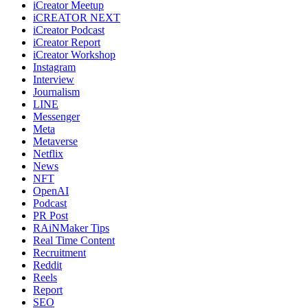
iCreator Meetup
iCREATOR NEXT
iCreator Podcast
iCreator Report
iCreator Workshop
Instagram
Interview
Journalism
LINE
Messenger
Meta
Metaverse
Netflix
News
NFT
OpenAI
Podcast
PR Post
RAiNMaker Tips
Real Time Content
Recruitment
Reddit
Reels
Report
SEO