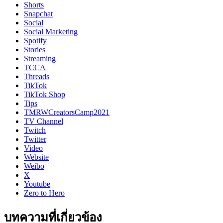
Shorts
Snapchat
Social
Social Marketing
Spotify
Stories
Streaming
TCCA
Threads
TikTok
TikTok Shop
Tips
TMRWCreatorsCamp2021
TV Channel
Twitch
Twitter
Video
Website
Weibo
X
Youtube
Zero to Hero
บทความที่เกี่ยวข้อง