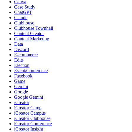
Canva
Case Study
ChatGPT
Claude
Clubhouse
Clubhouse Townhall
Content Creator
Content Marketing
Data
Discord
E-commerce
Edits
Election
Event/Conference
Facebook
Game
Gemini
Google
Google Gemini
iCreator
iCreator Camp
iCreator Campus
iCreator Clubhouse
iCreator Conference
iCreator Insight