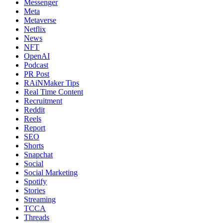
Messenger
Meta
Metaverse
Netflix
News
NFT
OpenAI
Podcast
PR Post
RAiNMaker Tips
Real Time Content
Recruitment
Reddit
Reels
Report
SEO
Shorts
Snapchat
Social
Social Marketing
Spotify
Stories
Streaming
TCCA
Threads