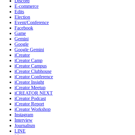
Discord
E-commerce
Edits
Election
Event/Conference
Facebook
Game
Gemini
Google
Google Gemini
iCreator
iCreator Camp
iCreator Campus
iCreator Clubhouse
iCreator Conference
iCreator Insight
iCreator Meetup
iCREATOR NEXT
iCreator Podcast
iCreator Report
iCreator Workshop
Instagram
Interview
Journalism
LINE