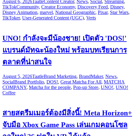
August 6, 2026
Taatle
Content Creator
,
News
,
Social
,
Streaming
,
TikTok
Community
,
Creator Economy
,
Discovery Feed
,
Disney
,
Disney Animation
,
marvel
,
National Geographic
,
Pixar
,
Star Wars
,
TikToker
,
User-Generated Content (UGC)
,
Verts
UNO! กำลังจะมีน้องชาย! เปิดตัว 'DOS!'
แบรนด์มัทฉะน้องใหม่ พร้อมบทเรียนการ
ตลาดที่น่าสนใจ
August 5, 2026
Taatle
Brand Marketing
,
BrandMaker
,
News
,
Social
Brand Portfolio
,
DOS!
,
Great Matcha For All
,
MATCHA
COMPANY
,
Matcha for the people
,
Pop-up Store
,
UNO!
,
UNO!
Coffee
สายสตรีมเมอร์ต้องมีสิ่งนี้! Meta Horizon+
จับมือ Xbox Game Pass เล่นเกมคอนโซล