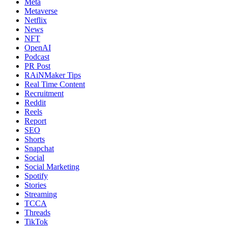
Meta
Metaverse
Netflix
News
NFT
OpenAI
Podcast
PR Post
RAiNMaker Tips
Real Time Content
Recruitment
Reddit
Reels
Report
SEO
Shorts
Snapchat
Social
Social Marketing
Spotify
Stories
Streaming
TCCA
Threads
TikTok