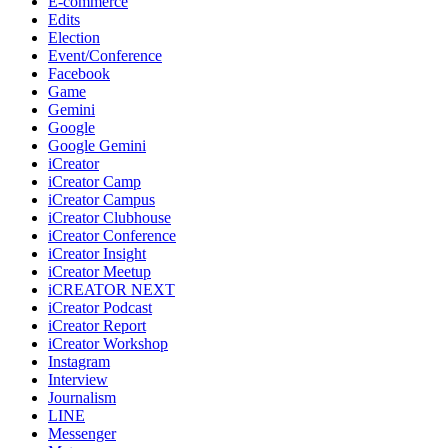
E-commerce
Edits
Election
Event/Conference
Facebook
Game
Gemini
Google
Google Gemini
iCreator
iCreator Camp
iCreator Campus
iCreator Clubhouse
iCreator Conference
iCreator Insight
iCreator Meetup
iCREATOR NEXT
iCreator Podcast
iCreator Report
iCreator Workshop
Instagram
Interview
Journalism
LINE
Messenger