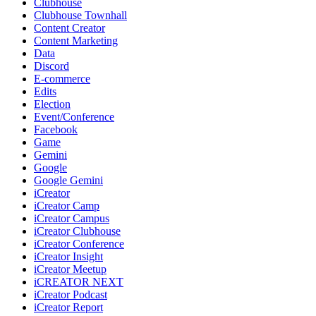
Clubhouse
Clubhouse Townhall
Content Creator
Content Marketing
Data
Discord
E-commerce
Edits
Election
Event/Conference
Facebook
Game
Gemini
Google
Google Gemini
iCreator
iCreator Camp
iCreator Campus
iCreator Clubhouse
iCreator Conference
iCreator Insight
iCreator Meetup
iCREATOR NEXT
iCreator Podcast
iCreator Report