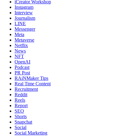
iCreator Workshop
Instagram
Interview
Journalism
LINE
Messenger
Meta
Metaverse
Netflix
News
NFT
OpenAI
Podcast
PR Post
RAiNMaker Tips
Real Time Content
Recruitment
Reddit
Reels
Report
SEO
Shorts
Snapchat
Social
Social Marketing