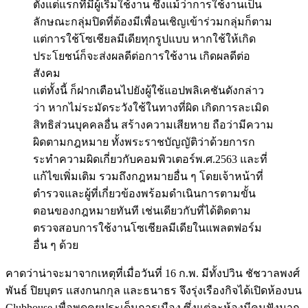
ตั้งแต่แรกที่มีผู้เริ่มใช้งาน ซึ่งแม้ว่าการใช้งานเป็น
ลักษณะกลุ่มปิดที่ต้องมีเพื่อนเชิญเข้าร่วมกลุ่มก็ตาม
แต่การใช้โซเชียลมีเดียทุกรูปแบบ หากใช้ให้เกิด
ประโยชน์ก็จะส่งผลดีต่อการใช้งาน เกิดผลดีต่อ
สังคม
แต่ทั้งนี้ ก็ฝากเตือนไปยังผู้ใช้แอปพลิเคชันดังกล่าว
ว่า หากไม่ระมัดระวังใช้ในทางที่ผิด เกิดการละเมิด
สิทธิส่วนบุคคลอื่น สร้างความเสียหาย ถือว่ามีความ
ผิดตามกฎหมาย ทั้งพระราชบัญญัติว่าด้วยการก
ระทําความผิดเกี่ยวกับคอมพิวเตอร์พ.ศ.2563 และที่
แก้ไขเพิ่มเติม รวมถึงกฎหมายอื่น ๆ โดยเจ้าหน้าที่
ตำรวจและผู้ที่เกี่ยวข้องพร้อมดำเนินการตามขั้น
ตอนของกฎหมายทันที เช่นเดียวกับที่ได้ติดตาม
ตรวจสอบการใช้งานโซเชียลมีเดียในแพลตฟอร์ม
อื่น ๆ ด้วย
คาดว่าน่าจะมาจากเหตุที่เมื่อวันที่ 16 ก.พ. มีทั้งปวิน ชัชวาลพงศ์
พันธ์ ปิยบุตร แสงกนกกุล และธนาธร จึงรุ่งเรืองกิจได้เปิดห้องบน
Clubhouse เพื่อพูดคุยประเด็นการเมือง ซึ่งแต่ละห้องมีคนฟังมาก