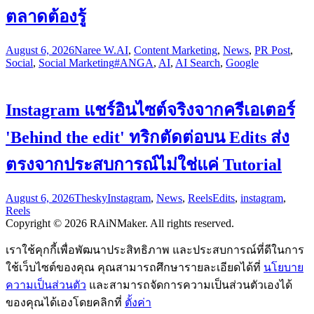
ตลาดต้องรู้
August 6, 2026
Naree W.
AI
,
Content Marketing
,
News
,
PR Post
,
Social
,
Social Marketing
#ANGA
,
AI
,
AI Search
,
Google
Instagram แชร์อินไซต์จริงจากครีเอเตอร์
'Behind the edit' ทริกตัดต่อบน Edits ส่ง
ตรงจากประสบการณ์ไม่ใช่แค่ Tutorial
August 6, 2026
Thesky
Instagram
,
News
,
Reels
Edits
,
instagram
,
Reels
Copyright © 2026 RAiNMaker. All rights reserved.
เราใช้คุกกี้เพื่อพัฒนาประสิทธิภาพ และประสบการณ์ที่ดีในการ
ใช้เว็บไซต์ของคุณ คุณสามารถศึกษารายละเอียดได้ที่
นโยบาย
ความเป็นส่วนตัว
และสามารถจัดการความเป็นส่วนตัวเองได้
ของคุณได้เองโดยคลิกที่
ตั้งค่า