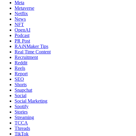
Meta
Metaverse
Netflix
News
NFT
OpenAI
Podcast
PR Post
RAiNMaker Tips
Real Time Content
Recruitment
Reddit
Reels
Report
SEO
Shorts
Snapchat
Social
Social Marketing
Spotify
Stories
Streaming
TCCA
Threads
TikTok