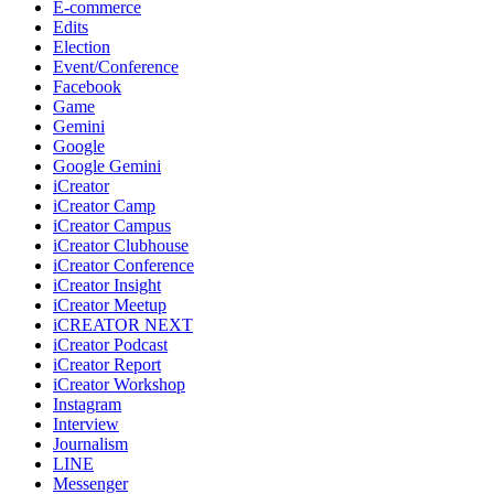
E-commerce
Edits
Election
Event/Conference
Facebook
Game
Gemini
Google
Google Gemini
iCreator
iCreator Camp
iCreator Campus
iCreator Clubhouse
iCreator Conference
iCreator Insight
iCreator Meetup
iCREATOR NEXT
iCreator Podcast
iCreator Report
iCreator Workshop
Instagram
Interview
Journalism
LINE
Messenger