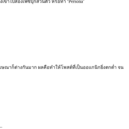
้าไปส่องเฟซบุ๊กส่วนตัว หรือทำ ‘Persona’
ณาก็ต่างกันมาก ผลคือทำให้โพสต์ที่เป็นออแกนิกยิ่งตกต่ำ จน
..