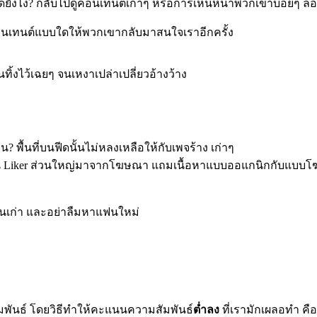
งไง? กลับไปดูคอนเทนต์เก่าๆ หรือการเห็นหน้าพวกเขาบ่อยๆ ลองเข
รทำคอนเทนต์แบบใดให้พวกเขากลับมาสนใจเราอีกครั้ง
นทิ้งไว้เฉยๆ จนเหงาเปล่าเปลี่ยวอ้างว้าง
น? พื้นที่บนฟีดนั้นไม่หลงเหลือให้กับเพจร้าง เก่าๆ
จน Liker ส่วนใหญ่มาจากโฆษณา แถมเนื้อหาแบบออแกนิกกับแบบโฆษ
ฟนเก่า และอย่าลืมหาแฟนใหม่
มพันธ์ โดยวิธีทำให้คะแนนความสัมพันธ์
ต่ำลง
ที่เรามักเผลอทำ คือ