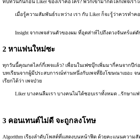
ทบทวนกันก่อน Liker ของเราคือใคร? พวกเขามากดไลก์เพจเราได้ยั
เมื่อรู้ความสัมพันธ์ระหว่าง เรา กับ Liker ก็จะรู้ว่าคว
Insight จากเพจส่วนตัวของผม ที่อุตส่าห์ไปถึงดวงจันทร์แต่ดั
2 หาแฟนใหม่ซะ
ทุกวันนี้คุณกดไลก์กี่เพจแล้ว? เพื่อนในเฟซบุ๊กเพิ่มมากี่คนจากปีก่อ
บทเรียนจากผู้มีประสบการณ์ท่านหนึ่งกับเพจที่ยิงโฆษณาเยอะ 
เรียกได้ว่า เพจป่วย
Liker บางคนลืมเรา บางคนไม่ได้ชอบเราทั้งหมด ..รักษาแ
3 คอนเทนต์ไม่ดี จะถูกลงโทษ
Algorithm เรียงลำดับโพสต์ที่แสดงบนหน้าฟีด ด้วยคะแนนความสั