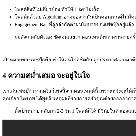
โพสต์สิ่งที่ไม่เกี่ยวข้อง ทำให้ Liker ไม่เก็ต
โพสต์แล้วลบ Algorithm อาจมองว่ามันเป็นคอนเทนต์ไม่มี
Engagement Bait ที่ถูกจำกัดตามนโยบายของเฟซบุ๊กอยู่แล้ว
ผมสังเกตกับตัวเอง ชัดเจนเลยว่า คอนเทนต์พลาดๆหลายครั้
เป้าหมายของเฟซบุ๊กคือ ทำให้คนใกล้ชิดกัน ถูกประกาศออกมาต้น
4 ความสม่ำเสมอ จะอยู่ในใจ
เราเล่นเฟซบุ๊ก เรากดไลก์เพจนี้จากคอนเทนต์นี้ เพราะหวังจะได้เ
คุณต๋อย ไตรภพ ได้พูดถึงเหตุผลที่รายการครัวคุณต๋อยออกอากาศต่อเนื
ตั้งเป้าหมาย กลับมา 2-3 วัน 1 โพสต์ก็ได้ มีวินัยในตัวเองแล