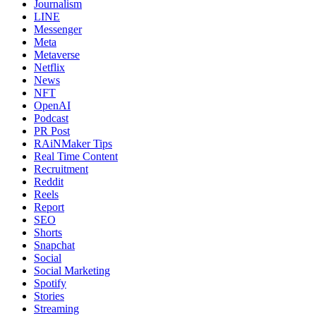
Journalism
LINE
Messenger
Meta
Metaverse
Netflix
News
NFT
OpenAI
Podcast
PR Post
RAiNMaker Tips
Real Time Content
Recruitment
Reddit
Reels
Report
SEO
Shorts
Snapchat
Social
Social Marketing
Spotify
Stories
Streaming