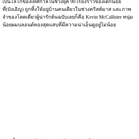
เป็นโลโก้ของเทศกาลในช่วงยุค 90 เรื่องราวของเด็กน้อย
ที่(บังเอิญ) ถูกทิ้งให้อยู่บ้านคนเดียวในช่วงคริสต์มาส และภาพ
จำของโดดเดี่ยวผู้น่ารักต้นฉบับเลยก็คือ Kevin McCallister หนุ่ม
น้อยผมบลอนด์ทองสุดแสบที่มีความน่าเอ็นดูอยู่ไม่น้อย