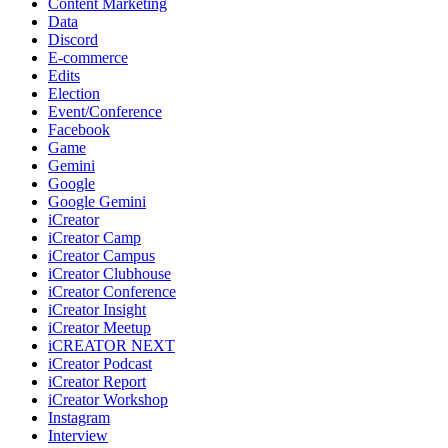
Content Marketing
Data
Discord
E-commerce
Edits
Election
Event/Conference
Facebook
Game
Gemini
Google
Google Gemini
iCreator
iCreator Camp
iCreator Campus
iCreator Clubhouse
iCreator Conference
iCreator Insight
iCreator Meetup
iCREATOR NEXT
iCreator Podcast
iCreator Report
iCreator Workshop
Instagram
Interview