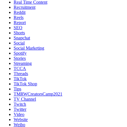
Real Time Content
Recruitment
Reddit
Reels
Report
SEO
Shorts
Snapchat
Social
Social Marketing
Spotify
Stories
Streaming
TCCA
Threads
TikTok
TikTok Shop
Tips
TMRWCreatorsCamp2021
TV Channel
Twitch
Twitter
Video
Website
Weibo