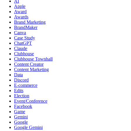
AI
Apple
Award
Awards
Brand Marketing
BrandMaker
Canva
Case Study
ChatGPT
Claude
Clubhouse
Clubhouse Townhall
Content Creator
Content Marketing
Data
Discord
E-commerce
Edits
Election
Event/Conference
Facebook
Game
Gemini
Google
Google Gemini