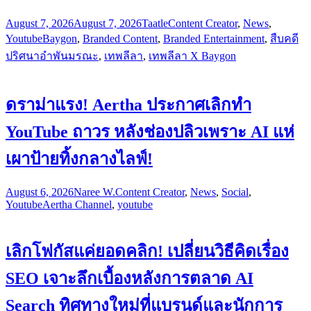
August 7, 2026
August 7, 2026
Taatle
Content Creator
,
News
,
Youtube
Baygon
,
Branded Content
,
Branded Entertainment
,
สืบคดี
ปริศนาอำพันมรณะ
,
เทพลีลา
,
เทพลีลา X Baygon
ดราม่าแรง! Aertha ประกาศเลิกทำ
YouTube ถาวร หลังช่องปลิวเพราะ AI แห่
เผาป้ายทิ้งกลางไลฟ์!
August 6, 2026
Naree W.
Content Creator
,
News
,
Social
,
Youtube
Aertha Channel
,
youtube
เลิกโฟกัสแค่ยอดคลิก! เปลี่ยนวิธีคิดเรื่อง
SEO เจาะลึกเบื้องหลังการตลาด AI
Search ทิศทางใหม่ที่แบรนด์และนักการ