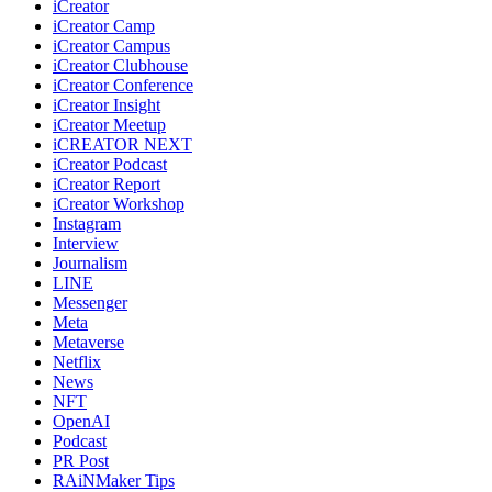
iCreator
iCreator Camp
iCreator Campus
iCreator Clubhouse
iCreator Conference
iCreator Insight
iCreator Meetup
iCREATOR NEXT
iCreator Podcast
iCreator Report
iCreator Workshop
Instagram
Interview
Journalism
LINE
Messenger
Meta
Metaverse
Netflix
News
NFT
OpenAI
Podcast
PR Post
RAiNMaker Tips