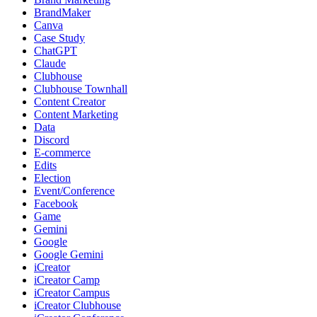
BrandMaker
Canva
Case Study
ChatGPT
Claude
Clubhouse
Clubhouse Townhall
Content Creator
Content Marketing
Data
Discord
E-commerce
Edits
Election
Event/Conference
Facebook
Game
Gemini
Google
Google Gemini
iCreator
iCreator Camp
iCreator Campus
iCreator Clubhouse