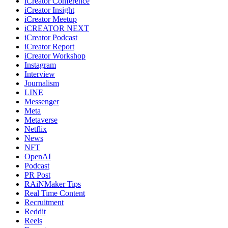
iCreator Conference
iCreator Insight
iCreator Meetup
iCREATOR NEXT
iCreator Podcast
iCreator Report
iCreator Workshop
Instagram
Interview
Journalism
LINE
Messenger
Meta
Metaverse
Netflix
News
NFT
OpenAI
Podcast
PR Post
RAiNMaker Tips
Real Time Content
Recruitment
Reddit
Reels