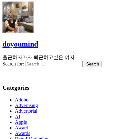
doyoumind
출근하자마자 퇴근하고싶은 여자
Search for:
Categories
Adobe
Advertising
Advertorial
AI
Apple
Award
Awards
Brand Marketing