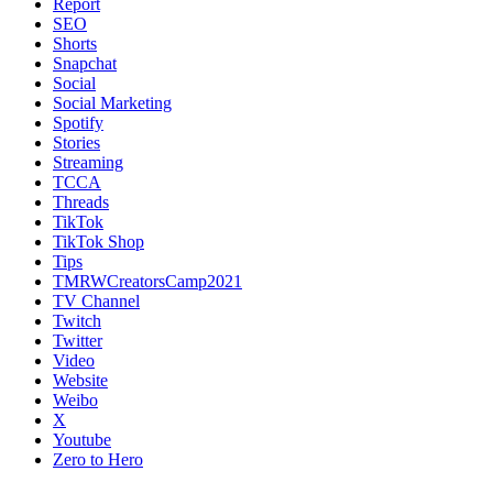
Report
SEO
Shorts
Snapchat
Social
Social Marketing
Spotify
Stories
Streaming
TCCA
Threads
TikTok
TikTok Shop
Tips
TMRWCreatorsCamp2021
TV Channel
Twitch
Twitter
Video
Website
Weibo
X
Youtube
Zero to Hero