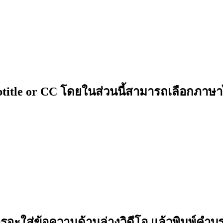
ubtitle or CC โดยในส่วนนี้สามารถเลือกภาษ
า
ารจะใ
ส่ข้อความด้านล่างวิดีโอ แล้วพิมพ์คำบรร