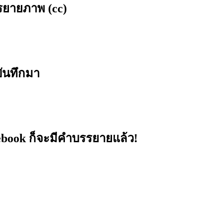
รยายภาพ (cc)
บันทึกมา
acebook ก็จะมีคำบรรยายแล้ว!