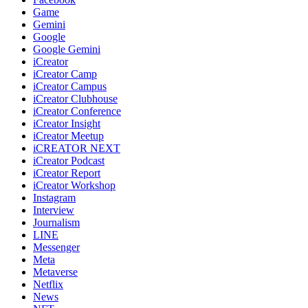
Game
Gemini
Google
Google Gemini
iCreator
iCreator Camp
iCreator Campus
iCreator Clubhouse
iCreator Conference
iCreator Insight
iCreator Meetup
iCREATOR NEXT
iCreator Podcast
iCreator Report
iCreator Workshop
Instagram
Interview
Journalism
LINE
Messenger
Meta
Metaverse
Netflix
News