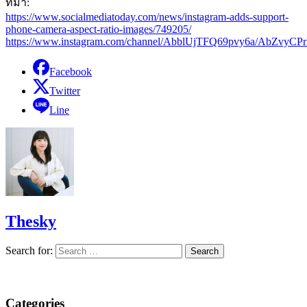
ที่มา:
https://www.socialmediatoday.com/news/instagram-adds-support-
phone-camera-aspect-ratio-images/749205/
https://www.instagram.com/channel/AbblUjTFQ69pvy6a/AbZvyC
Facebook
Twitter
Line
Thesky
Search for:
Categories