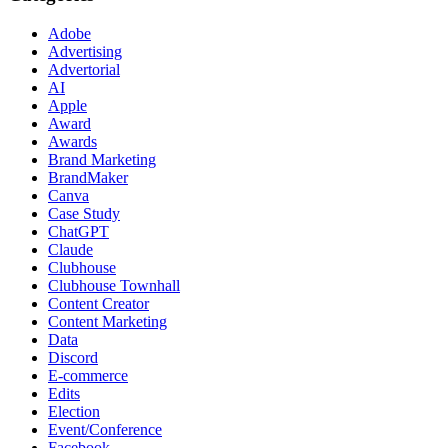
Adobe
Advertising
Advertorial
AI
Apple
Award
Awards
Brand Marketing
BrandMaker
Canva
Case Study
ChatGPT
Claude
Clubhouse
Clubhouse Townhall
Content Creator
Content Marketing
Data
Discord
E-commerce
Edits
Election
Event/Conference
Facebook