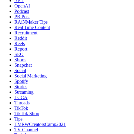
NFT
OpenAI
Podcast
PR Post
RAiNMaker Tips
Real Time Content
Recruitment
Reddit
Reels
Report
SEO
Shorts
Snapchat
Social
Social Marketing
Spotify
Stories
Streaming
TCCA
Threads
TikTok
TikTok Shop
Tips
TMRWCreatorsCamp2021
TV Channel