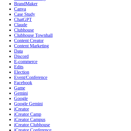
BrandMaker
Canva
Case Study
ChatGPT
Claude
Clubhouse
Clubhouse Townhall
Content Creator
Content Marketing
Data
Discord
E-commerce
Edits
Election
Event/Conference
Facebook
Game
Gemini
Google
Google Gemini
iCreator
iCreator Camp
iCreator Campus
iCreator Clubhouse
iCreator Conference