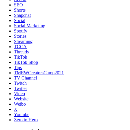
SEO
Shorts
Snapchat
Social
Social Marketing
Spotify
Stories
Streaming
TCCA
Threads
TikTok
TikTok Shop
Tips
TMRWCreatorsCamp2021
TV Channel
Twitch
Twitter
Video
Website
Weibo
X
Youtube
Zero to Hero