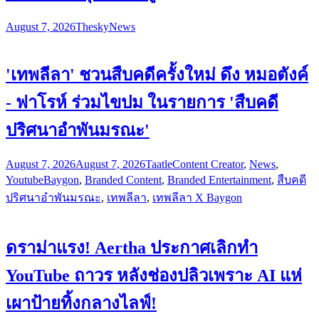
August 7, 2026
Thesky
News
'เทพลีลา' ชวนสืบคดีครั้งใหม่ ดึง หมอตังค์
- ฟาโรห์ ร่วมไขปม ในรายการ 'สืบคดี
ปริศนาอำพันมรณะ'
August 7, 2026
August 7, 2026
Taatle
Content Creator
,
News
,
Youtube
Baygon
,
Branded Content
,
Branded Entertainment
,
สืบคดี
ปริศนาอำพันมรณะ
,
เทพลีลา
,
เทพลีลา X Baygon
ดราม่าแรง! Aertha ประกาศเลิกทำ
YouTube ถาวร หลังช่องปลิวเพราะ AI แห่
เผาป้ายทิ้งกลางไลฟ์!