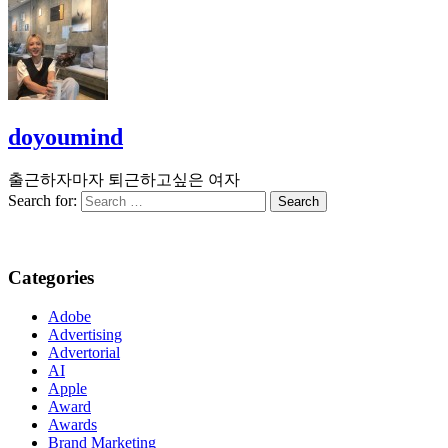
doyoumind
출근하자마자 퇴근하고싶은 여자
Search for:
Categories
Adobe
Advertising
Advertorial
AI
Apple
Award
Awards
Brand Marketing