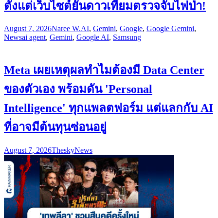
ตั้งแต่เว็บไซต์ยันดาวเทียมตรวจจับไฟป่า!
August 7, 2026
Naree W.
AI
,
Gemini
,
Google
,
Google Gemini
,
News
ai agent
,
Gemini
,
Google AI
,
Samsung
Meta เผยเหตุผลทำไมต้องมี Data Center
ของตัวเอง พร้อมดัน 'Personal
Intelligence' ทุกแพลตฟอร์ม แต่แลกกับ AI
ที่อาจมีต้นทุนซ่อนอยู่
August 7, 2026
Thesky
News