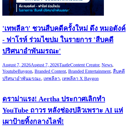
'เทพลีลา' ชวนสืบคดีครั้งใหม่ ดึง หมอตังค์
- ฟาโรห์ ร่วมไขปม ในรายการ 'สืบคดี
ปริศนาอำพันมรณะ'
August 7, 2026
August 7, 2026
Taatle
Content Creator
,
News
,
Youtube
Baygon
,
Branded Content
,
Branded Entertainment
,
สืบคดี
ปริศนาอำพันมรณะ
,
เทพลีลา
,
เทพลีลา X Baygon
ดราม่าแรง! Aertha ประกาศเลิกทำ
YouTube ถาวร หลังช่องปลิวเพราะ AI แห่
เผาป้ายทิ้งกลางไลฟ์!