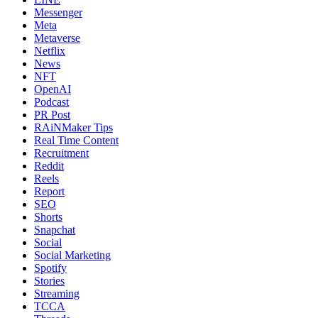
Messenger
Meta
Metaverse
Netflix
News
NFT
OpenAI
Podcast
PR Post
RAiNMaker Tips
Real Time Content
Recruitment
Reddit
Reels
Report
SEO
Shorts
Snapchat
Social
Social Marketing
Spotify
Stories
Streaming
TCCA