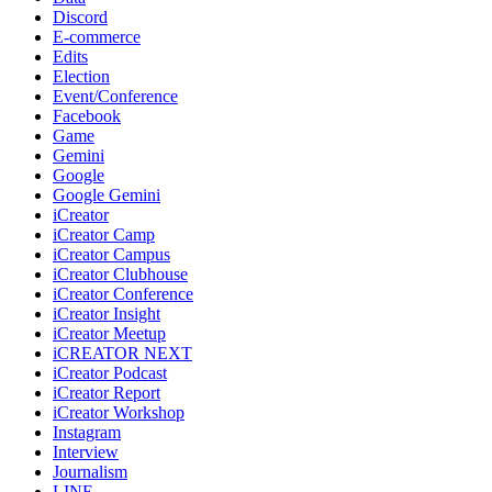
Discord
E-commerce
Edits
Election
Event/Conference
Facebook
Game
Gemini
Google
Google Gemini
iCreator
iCreator Camp
iCreator Campus
iCreator Clubhouse
iCreator Conference
iCreator Insight
iCreator Meetup
iCREATOR NEXT
iCreator Podcast
iCreator Report
iCreator Workshop
Instagram
Interview
Journalism
LINE