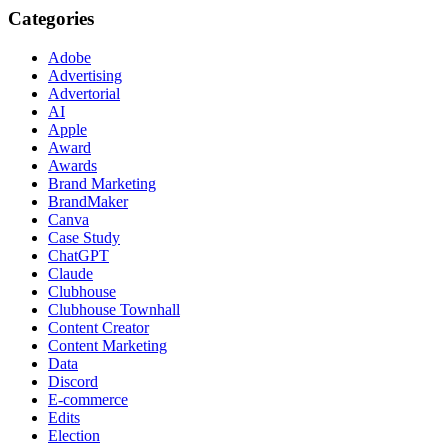
Categories
Adobe
Advertising
Advertorial
AI
Apple
Award
Awards
Brand Marketing
BrandMaker
Canva
Case Study
ChatGPT
Claude
Clubhouse
Clubhouse Townhall
Content Creator
Content Marketing
Data
Discord
E-commerce
Edits
Election