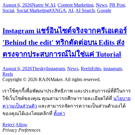
August 6, 2026
Naree W.
AI
,
Content Marketing
,
News
,
PR Post
,
Social
,
Social Marketing
#ANGA
,
AI
,
AI Search
,
Google
Instagram แชร์อินไซต์จริงจากครีเอเตอร์
'Behind the edit' ทริกตัดต่อบน Edits ส่ง
ตรงจากประสบการณ์ไม่ใช่แค่ Tutorial
August 6, 2026
Thesky
Instagram
,
News
,
Reels
Edits
,
instagram
,
Reels
Copyright © 2026 RAiNMaker. All rights reserved.
เราใช้คุกกี้เพื่อพัฒนาประสิทธิภาพ และประสบการณ์ที่ดีในการ
ใช้เว็บไซต์ของคุณ คุณสามารถศึกษารายละเอียดได้ที่
นโยบาย
ความเป็นส่วนตัว
และสามารถจัดการความเป็นส่วนตัวเองได้
ของคุณได้เองโดยคลิกที่
ตั้งค่า
Reject
Allow
Privacy Preferences