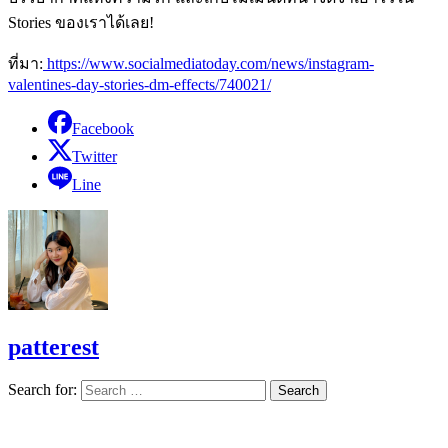
Stories
ของเราได้เลย
!
ที่มา:
https://www.socialmediatoday.com/news/instagram-
valentines-day-stories-dm-effects/740021/
Facebook
Twitter
Line
patterest
Search for: