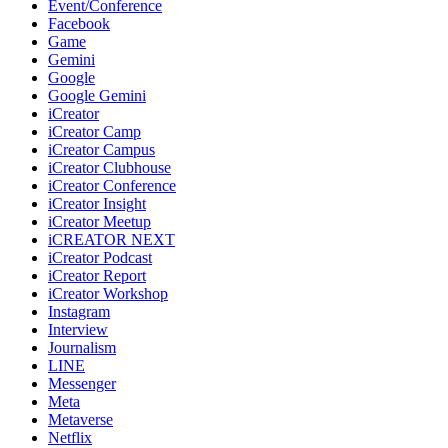
Event/Conference
Facebook
Game
Gemini
Google
Google Gemini
iCreator
iCreator Camp
iCreator Campus
iCreator Clubhouse
iCreator Conference
iCreator Insight
iCreator Meetup
iCREATOR NEXT
iCreator Podcast
iCreator Report
iCreator Workshop
Instagram
Interview
Journalism
LINE
Messenger
Meta
Metaverse
Netflix