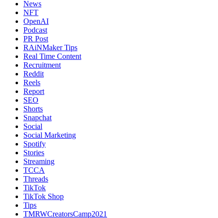
News
NFT
OpenAI
Podcast
PR Post
RAiNMaker Tips
Real Time Content
Recruitment
Reddit
Reels
Report
SEO
Shorts
Snapchat
Social
Social Marketing
Spotify
Stories
Streaming
TCCA
Threads
TikTok
TikTok Shop
Tips
TMRWCreatorsCamp2021