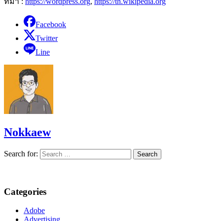
ที่มา :
https://wordpress.org
,
https://th.wikipedia.org
Facebook
Twitter
Line
Nokkaew
Search for:
Categories
Adobe
Advertising