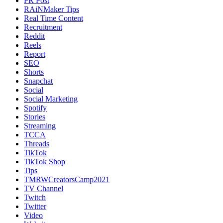
PR Post
RAiNMaker Tips
Real Time Content
Recruitment
Reddit
Reels
Report
SEO
Shorts
Snapchat
Social
Social Marketing
Spotify
Stories
Streaming
TCCA
Threads
TikTok
TikTok Shop
Tips
TMRWCreatorsCamp2021
TV Channel
Twitch
Twitter
Video