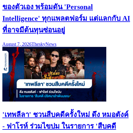
ของตัวเอง พร้อมดัน 'Personal
Intelligence' ทุกแพลตฟอร์ม แต่แลกกับ AI
ที่อาจมีต้นทุนซ่อนอยู่
August 7, 2026
Thesky
News
'เทพลีลา' ชวนสืบคดีครั้งใหม่ ดึง หมอตังค์
- ฟาโรห์ ร่วมไขปม ในรายการ 'สืบคดี