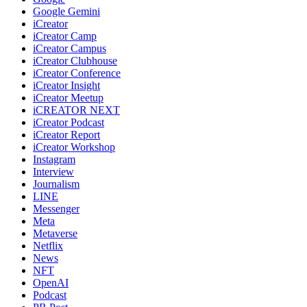
Google Gemini
iCreator
iCreator Camp
iCreator Campus
iCreator Clubhouse
iCreator Conference
iCreator Insight
iCreator Meetup
iCREATOR NEXT
iCreator Podcast
iCreator Report
iCreator Workshop
Instagram
Interview
Journalism
LINE
Messenger
Meta
Metaverse
Netflix
News
NFT
OpenAI
Podcast