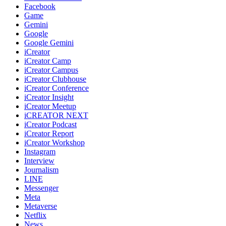
Facebook
Game
Gemini
Google
Google Gemini
iCreator
iCreator Camp
iCreator Campus
iCreator Clubhouse
iCreator Conference
iCreator Insight
iCreator Meetup
iCREATOR NEXT
iCreator Podcast
iCreator Report
iCreator Workshop
Instagram
Interview
Journalism
LINE
Messenger
Meta
Metaverse
Netflix
News