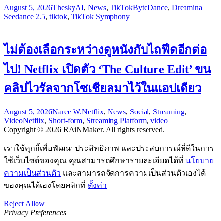
August 5, 2026
Thesky
AI
,
News
,
TikTok
ByteDance
,
Dreamina
Seedance 2.5
,
tiktok
,
TikTok Symphony
ไม่ต้องเลือกระหว่างดูหนังกับไถฟีดอีกต่อ
ไป! Netflix เปิดตัว ‘The Culture Edit’ ขน
คลิปไวรัลจากโซเชียลมาไว้ในแอปเดียว
August 5, 2026
Naree W.
Netflix
,
News
,
Social
,
Streaming
,
Video
Netflix
,
Short-form
,
Streaming Platform
,
video
Copyright © 2026 RAiNMaker. All rights reserved.
เราใช้คุกกี้เพื่อพัฒนาประสิทธิภาพ และประสบการณ์ที่ดีในการ
ใช้เว็บไซต์ของคุณ คุณสามารถศึกษารายละเอียดได้ที่
นโยบาย
ความเป็นส่วนตัว
และสามารถจัดการความเป็นส่วนตัวเองได้
ของคุณได้เองโดยคลิกที่
ตั้งค่า
Reject
Allow
Privacy Preferences