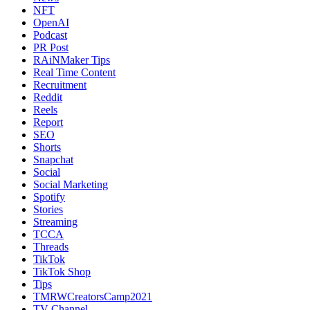
NFT
OpenAI
Podcast
PR Post
RAiNMaker Tips
Real Time Content
Recruitment
Reddit
Reels
Report
SEO
Shorts
Snapchat
Social
Social Marketing
Spotify
Stories
Streaming
TCCA
Threads
TikTok
TikTok Shop
Tips
TMRWCreatorsCamp2021
TV Channel