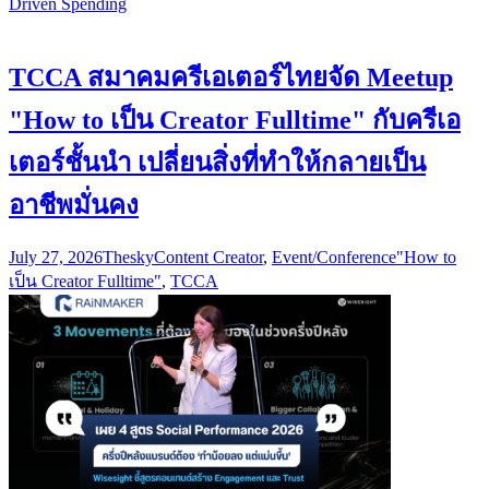
Driven Spending
TCCA สมาคมครีเอเตอร์ไทยจัด Meetup
"How to เป็น Creator Fulltime" กับครีเอ
เตอร์ชั้นนำ เปลี่ยนสิ่งที่ทำให้กลายเป็น
อาชีพมั่นคง
July 27, 2026
Thesky
Content Creator
,
Event/Conference
"How to
เป็น Creator Fulltime"
,
TCCA