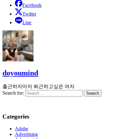
Facebook
Twitter
Line
doyoumind
출근하자마자 퇴근하고싶은 여자
Search for:
Categories
Adobe
Advertising