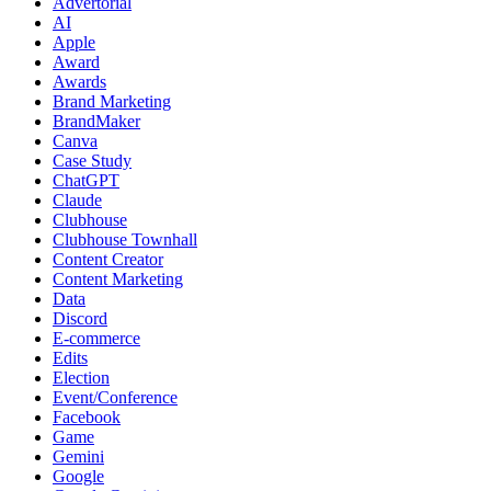
Advertorial
AI
Apple
Award
Awards
Brand Marketing
BrandMaker
Canva
Case Study
ChatGPT
Claude
Clubhouse
Clubhouse Townhall
Content Creator
Content Marketing
Data
Discord
E-commerce
Edits
Election
Event/Conference
Facebook
Game
Gemini
Google