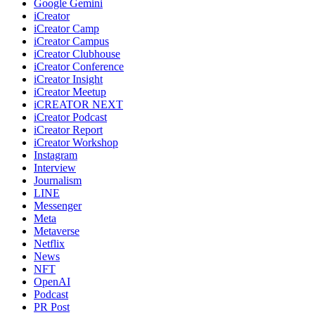
Google Gemini
iCreator
iCreator Camp
iCreator Campus
iCreator Clubhouse
iCreator Conference
iCreator Insight
iCreator Meetup
iCREATOR NEXT
iCreator Podcast
iCreator Report
iCreator Workshop
Instagram
Interview
Journalism
LINE
Messenger
Meta
Metaverse
Netflix
News
NFT
OpenAI
Podcast
PR Post