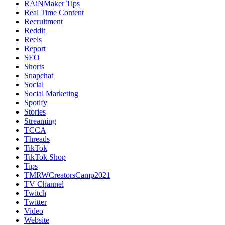
RAiNMaker Tips
Real Time Content
Recruitment
Reddit
Reels
Report
SEO
Shorts
Snapchat
Social
Social Marketing
Spotify
Stories
Streaming
TCCA
Threads
TikTok
TikTok Shop
Tips
TMRWCreatorsCamp2021
TV Channel
Twitch
Twitter
Video
Website