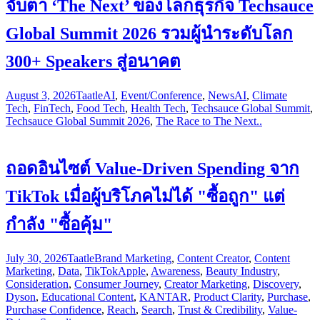
จับตา ‘The Next’ ของโลกธุรกิจ Techsauce
Global Summit 2026 รวมผู้นำระดับโลก
300+ Speakers สู่อนาคต
August 3, 2026
Taatle
AI
,
Event/Conference
,
News
AI
,
Climate
Tech
,
FinTech
,
Food Tech
,
Health Tech
,
Techsauce Global Summit
,
Techsauce Global Summit 2026
,
The Race to The Next..
ถอดอินไซต์ Value-Driven Spending จาก
TikTok เมื่อผู้บริโภคไม่ได้ "ซื้อถูก" แต่
กำลัง "ซื้อคุ้ม"
July 30, 2026
Taatle
Brand Marketing
,
Content Creator
,
Content
Marketing
,
Data
,
TikTok
Apple
,
Awareness
,
Beauty Industry
,
Consideration
,
Consumer Journey
,
Creator Marketing
,
Discovery
,
Dyson
,
Educational Content
,
KANTAR
,
Product Clarity
,
Purchase
,
Purchase Confidence
,
Reach
,
Search
,
Trust & Credibility
,
Value-