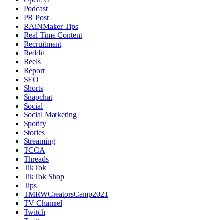
Podcast
PR Post
RAiNMaker Tips
Real Time Content
Recruitment
Reddit
Reels
Report
SEO
Shorts
Snapchat
Social
Social Marketing
Spotify
Stories
Streaming
TCCA
Threads
TikTok
TikTok Shop
Tips
TMRWCreatorsCamp2021
TV Channel
Twitch