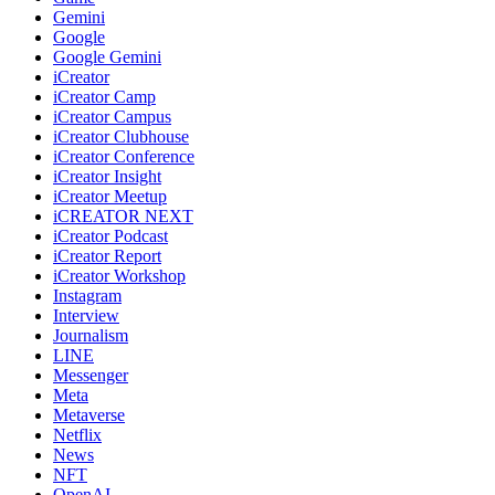
Gemini
Google
Google Gemini
iCreator
iCreator Camp
iCreator Campus
iCreator Clubhouse
iCreator Conference
iCreator Insight
iCreator Meetup
iCREATOR NEXT
iCreator Podcast
iCreator Report
iCreator Workshop
Instagram
Interview
Journalism
LINE
Messenger
Meta
Metaverse
Netflix
News
NFT
OpenAI