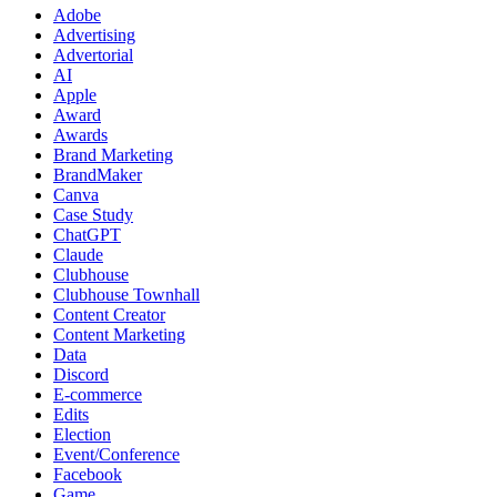
Adobe
Advertising
Advertorial
AI
Apple
Award
Awards
Brand Marketing
BrandMaker
Canva
Case Study
ChatGPT
Claude
Clubhouse
Clubhouse Townhall
Content Creator
Content Marketing
Data
Discord
E-commerce
Edits
Election
Event/Conference
Facebook
Game