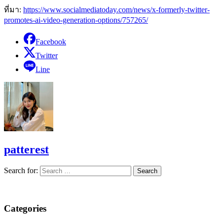
ที่มา:
https://www.socialmediatoday.com/news/x-formerly-twitter-
promotes-ai-video-generation-options/757265/
Facebook
Twitter
Line
patterest
Search for:
Categories