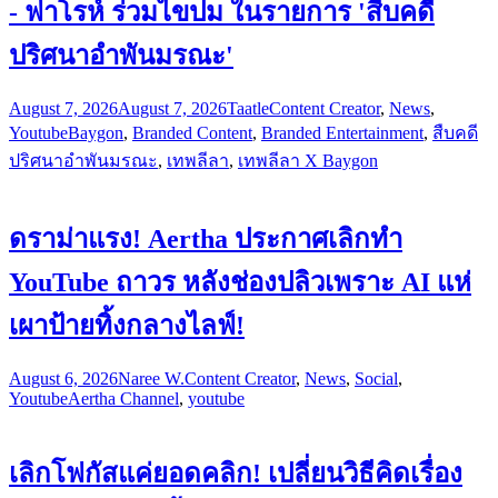
- ฟาโรห์ ร่วมไขปม ในรายการ 'สืบคดี
ปริศนาอำพันมรณะ'
August 7, 2026
August 7, 2026
Taatle
Content Creator
,
News
,
Youtube
Baygon
,
Branded Content
,
Branded Entertainment
,
สืบคดี
ปริศนาอำพันมรณะ
,
เทพลีลา
,
เทพลีลา X Baygon
ดราม่าแรง! Aertha ประกาศเลิกทำ
YouTube ถาวร หลังช่องปลิวเพราะ AI แห่
เผาป้ายทิ้งกลางไลฟ์!
August 6, 2026
Naree W.
Content Creator
,
News
,
Social
,
Youtube
Aertha Channel
,
youtube
เลิกโฟกัสแค่ยอดคลิก! เปลี่ยนวิธีคิดเรื่อง