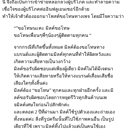
นี้ จึงถือเป็นการเข้าข่ายหลอกลวงผู้บริโภค และทำลายความ
เชื่อใจของผู้บริโภคต่ออินฟลูเอนเซอร์อีกด้วย
ทำให้เจ้าตัวต้องออกมาโพสต์ขอโทษทางเพจ โดยมีใจความว่า
“”ขอโทษนะคะ มิลค์ขอโทษ
ขอโทษเพื่อนๆพี่ๆน้องๆผู้ติดตามทุกคน “
จากกรณีที่เกิดขึ้นทั้งหมด มิลค์ต้องขอโทษทาง
แบรนด์และผู้ติดตามมิลค์ทุกคนที่ทำให้ผิดหวังและ
เกิดความเสียหายเป็นวงกว้าง
มิลค์ขอรับผิดชอบแต่เพียงผู้เดียว มิลค์ไม่ได้มีเจตนา
ให้เกิดความเสียหายหรือให้ทางแบรนด์เสื่อมเสียชื่อ
เสียงใดๆทั้งสิ้นค่ะ
มิลค์ต้อง “ขอโทษ” ทุกคนและทุกฝ่ายอีกครั้ง และมิ
ลค์ขอรับผิดชอบโดยการหยุดรีวิวทุกสินค้าบนเพ
จมิลค์เศษใจก่อนไปสักพักค่ะ
และตลอด 2 ปีที่ผ่านมา มิลค์ใช้รูปตัวเองและถ่ายเอง
ทั้งหมดค่ะ สิ่งที่รูปครีมนั้นที่ไปใช้ภาพคนอื่น เป็นรูป
เดียวที่ใช้ เพราะมิลค์ทิ้งไปแล้วแต่เป็นคนใช้เอง