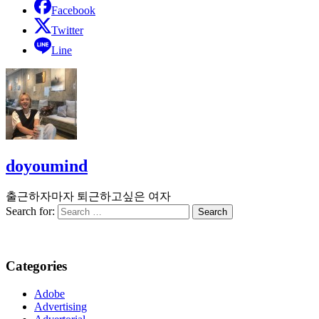
Facebook
Twitter
Line
doyoumind
출근하자마자 퇴근하고싶은 여자
Search for:
Categories
Adobe
Advertising