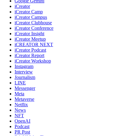
Google Gemini
iCreator
iCreator Camp
iCreator Campus
iCreator Clubhouse
iCreator Conference
iCreator Insight
iCreator Meetup
iCREATOR NEXT
iCreator Podcast
iCreator Report
iCreator Workshop
Instagram
Interview
Journalism
LINE
Messenger
Meta
Metaverse
Netflix
News
NFT
OpenAI
Podcast
PR Post