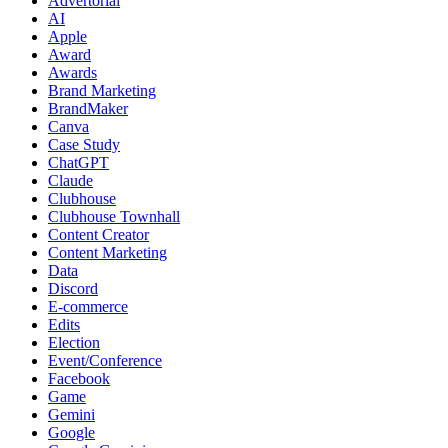
Advertorial
AI
Apple
Award
Awards
Brand Marketing
BrandMaker
Canva
Case Study
ChatGPT
Claude
Clubhouse
Clubhouse Townhall
Content Creator
Content Marketing
Data
Discord
E-commerce
Edits
Election
Event/Conference
Facebook
Game
Gemini
Google