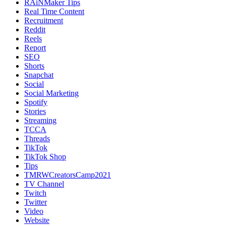
RAiNMaker Tips
Real Time Content
Recruitment
Reddit
Reels
Report
SEO
Shorts
Snapchat
Social
Social Marketing
Spotify
Stories
Streaming
TCCA
Threads
TikTok
TikTok Shop
Tips
TMRWCreatorsCamp2021
TV Channel
Twitch
Twitter
Video
Website