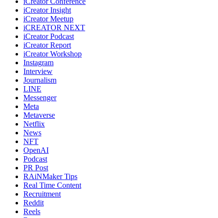
iCreator Conference
iCreator Insight
iCreator Meetup
iCREATOR NEXT
iCreator Podcast
iCreator Report
iCreator Workshop
Instagram
Interview
Journalism
LINE
Messenger
Meta
Metaverse
Netflix
News
NFT
OpenAI
Podcast
PR Post
RAiNMaker Tips
Real Time Content
Recruitment
Reddit
Reels