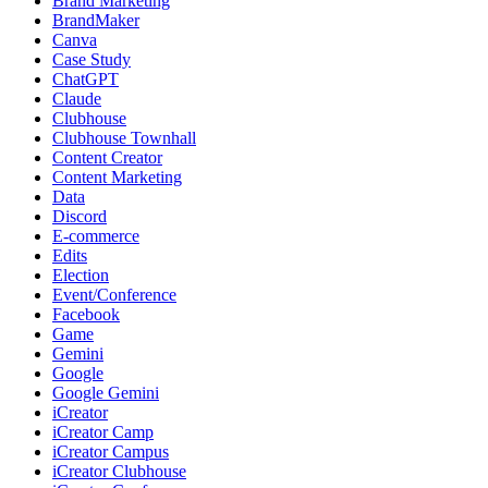
Brand Marketing
BrandMaker
Canva
Case Study
ChatGPT
Claude
Clubhouse
Clubhouse Townhall
Content Creator
Content Marketing
Data
Discord
E-commerce
Edits
Election
Event/Conference
Facebook
Game
Gemini
Google
Google Gemini
iCreator
iCreator Camp
iCreator Campus
iCreator Clubhouse