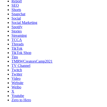
Report
SEO
Shorts
Snapchat
Social
Social Marketing
Spotify
Stories
Streaming
TCCA
Threads
TikTok
TikTok Shop
Tips
TMRWCreatorsCamp2021
TV Channel
Twitch
Twitter
Video
Website
Weibo
X
Youtube
Zero to Hero