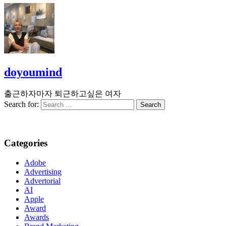
doyoumind
출근하자마자 퇴근하고싶은 여자
Search for:
Categories
Adobe
Advertising
Advertorial
AI
Apple
Award
Awards