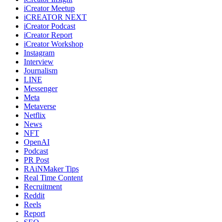
iCreator Meetup
iCREATOR NEXT
iCreator Podcast
iCreator Report
iCreator Workshop
Instagram
Interview
Journalism
LINE
Messenger
Meta
Metaverse
Netflix
News
NFT
OpenAI
Podcast
PR Post
RAiNMaker Tips
Real Time Content
Recruitment
Reddit
Reels
Report