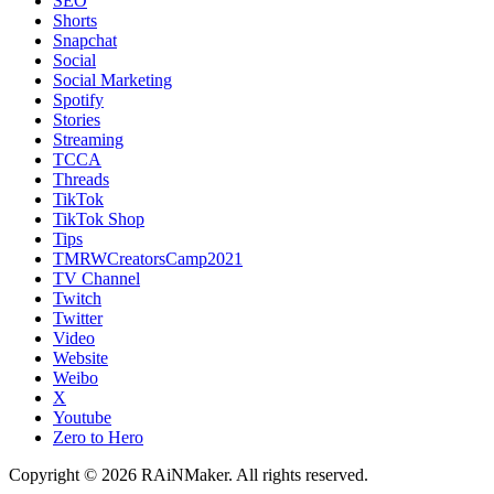
SEO
Shorts
Snapchat
Social
Social Marketing
Spotify
Stories
Streaming
TCCA
Threads
TikTok
TikTok Shop
Tips
TMRWCreatorsCamp2021
TV Channel
Twitch
Twitter
Video
Website
Weibo
X
Youtube
Zero to Hero
Copyright © 2026 RAiNMaker. All rights reserved.