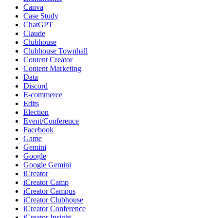
Canva
Case Study
ChatGPT
Claude
Clubhouse
Clubhouse Townhall
Content Creator
Content Marketing
Data
Discord
E-commerce
Edits
Election
Event/Conference
Facebook
Game
Gemini
Google
Google Gemini
iCreator
iCreator Camp
iCreator Campus
iCreator Clubhouse
iCreator Conference
iCreator Insight