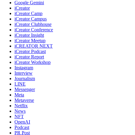
Google Gemini
iCreator
iCreator Camp
iCreator Campus
iCreator Clubhouse
iCreator Conference
iCreator Insight
iCreator Meetup
iCREATOR NEXT
iCreator Podcast
iCreator Report
iCreator Workshop
Instagram
Interview
Journalism
LINE
Messenger
Meta
Metaverse
Netflix
News
NFT
OpenAI
Podcast
PR Post