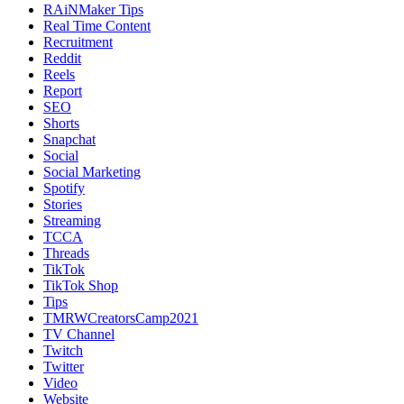
RAiNMaker Tips
Real Time Content
Recruitment
Reddit
Reels
Report
SEO
Shorts
Snapchat
Social
Social Marketing
Spotify
Stories
Streaming
TCCA
Threads
TikTok
TikTok Shop
Tips
TMRWCreatorsCamp2021
TV Channel
Twitch
Twitter
Video
Website