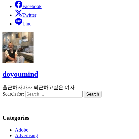
Facebook
Twitter
Line
doyoumind
출근하자마자 퇴근하고싶은 여자
Search for:
Categories
Adobe
Advertising