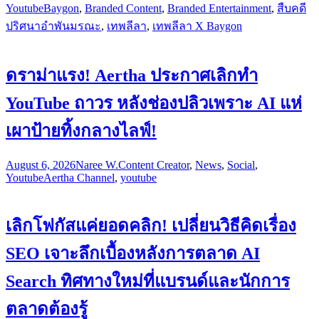
Youtube
Baygon
,
Branded Content
,
Branded Entertainment
,
สืบคดี
ปริศนาอำพันมรณะ
,
เทพลีลา
,
เทพลีลา X Baygon
ดราม่าแรง! Aertha ประกาศเลิกทำ
YouTube ถาวร หลังช่องปลิวเพราะ AI แห่
เผาป้ายทิ้งกลางไลฟ์!
August 6, 2026
Naree W.
Content Creator
,
News
,
Social
,
Youtube
Aertha Channel
,
youtube
เลิกโฟกัสแค่ยอดคลิก! เปลี่ยนวิธีคิดเรื่อง
SEO เจาะลึกเบื้องหลังการตลาด AI
Search ทิศทางใหม่ที่แบรนด์และนักการ
ตลาดต้องรู้