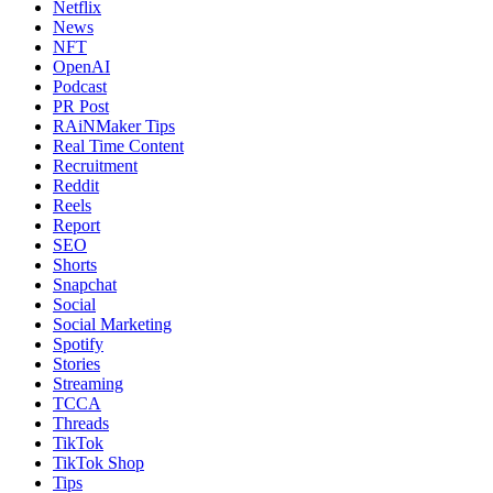
Netflix
News
NFT
OpenAI
Podcast
PR Post
RAiNMaker Tips
Real Time Content
Recruitment
Reddit
Reels
Report
SEO
Shorts
Snapchat
Social
Social Marketing
Spotify
Stories
Streaming
TCCA
Threads
TikTok
TikTok Shop
Tips