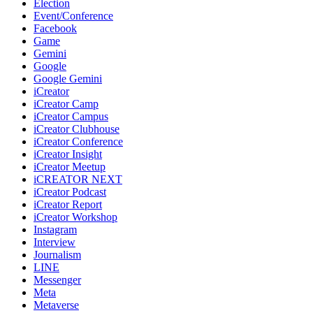
Election
Event/Conference
Facebook
Game
Gemini
Google
Google Gemini
iCreator
iCreator Camp
iCreator Campus
iCreator Clubhouse
iCreator Conference
iCreator Insight
iCreator Meetup
iCREATOR NEXT
iCreator Podcast
iCreator Report
iCreator Workshop
Instagram
Interview
Journalism
LINE
Messenger
Meta
Metaverse