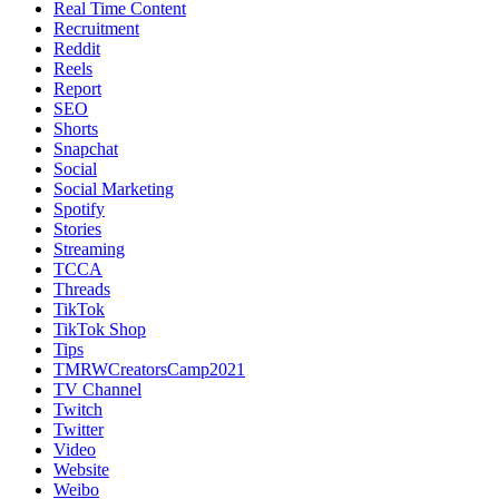
Real Time Content
Recruitment
Reddit
Reels
Report
SEO
Shorts
Snapchat
Social
Social Marketing
Spotify
Stories
Streaming
TCCA
Threads
TikTok
TikTok Shop
Tips
TMRWCreatorsCamp2021
TV Channel
Twitch
Twitter
Video
Website
Weibo