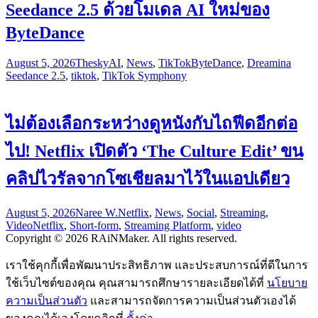
Seedance 2.5 ด้วยโมเดล AI ใหม่ของ
ByteDance
August 5, 2026
Thesky
AI
,
News
,
TikTok
ByteDance
,
Dreamina
Seedance 2.5
,
tiktok
,
TikTok Symphony
ไม่ต้องเลือกระหว่างดูหนังกับไถฟีดอีกต่อ
ไป! Netflix เปิดตัว ‘The Culture Edit’ ขน
คลิปไวรัลจากโซเชียลมาไว้ในแอปเดียว
August 5, 2026
Naree W.
Netflix
,
News
,
Social
,
Streaming
,
Video
Netflix
,
Short-form
,
Streaming Platform
,
video
Copyright © 2026 RAiNMaker. All rights reserved.
เราใช้คุกกี้เพื่อพัฒนาประสิทธิภาพ และประสบการณ์ที่ดีในการ
ใช้เว็บไซต์ของคุณ คุณสามารถศึกษารายละเอียดได้ที่
นโยบาย
ความเป็นส่วนตัว
และสามารถจัดการความเป็นส่วนตัวเองได้