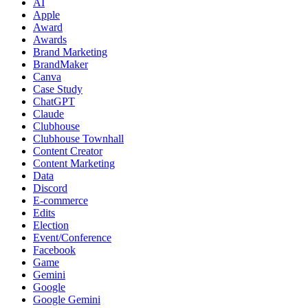
AI
Apple
Award
Awards
Brand Marketing
BrandMaker
Canva
Case Study
ChatGPT
Claude
Clubhouse
Clubhouse Townhall
Content Creator
Content Marketing
Data
Discord
E-commerce
Edits
Election
Event/Conference
Facebook
Game
Gemini
Google
Google Gemini