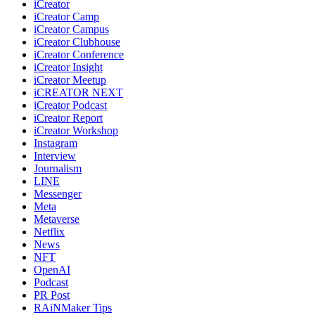
iCreator
iCreator Camp
iCreator Campus
iCreator Clubhouse
iCreator Conference
iCreator Insight
iCreator Meetup
iCREATOR NEXT
iCreator Podcast
iCreator Report
iCreator Workshop
Instagram
Interview
Journalism
LINE
Messenger
Meta
Metaverse
Netflix
News
NFT
OpenAI
Podcast
PR Post
RAiNMaker Tips