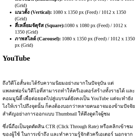
(
G
rid)
แนวตั้ง (Vertical):
1080 x 1350
px
(
F
eed) / 1012 x 1350
(
G
rid)
สี่เหลี่ยมจัตุรัส (Square):
1080 x 1080
px
(
F
eed) / 1012 x
1350 (
G
rid)
ภาพสไลด์ (Carousel):
1080 x 1350
p
x
(
F
eed) / 1012 x 1350
px
(
G
rid)
YouTube
ถึงวิดีโอสั้นจะได้รับความนิยมอย่างมากในปัจจุบัน แต่
แพลตฟอร์มวิดีโอที่สามารถทำให้ครีเอเตอร์สร้างทั้งรายได้ และ
คอมมูนิตี้ เพื่อต่อยอดไปสู่แบรนด์ยังคงเป็น YouTube แต่จะทำยัง
ไงให้เราไปถึงจุดนั้น ก็คงต้องบอกว่าหลายคนอาจมองข้ามปัจจัย
สำคัญอย่างการออกแบบ Thumbnail ให้ดึงดูดใจผู้ชม
ซึ่งนี่ถือเป็นจุดตัดสิน CTR (Click Through Rate) หรือคลิกเข้าชม
ของผู้ใช้ ในการเข้าถึง และทำความรู้จักตัวครีเอเตอร์ นอกจาก