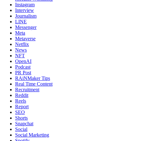
Instagram
Interview
Journalism
LINE
Messenger
Meta
Metaverse
Netflix
News
NFT
OpenAI
Podcast
PR Post
RAiNMaker Tips
Real Time Content
Recruitment
Reddit
Reels
Report
SEO
Shorts
Snapchat
Social
Social Marketing
Spotify