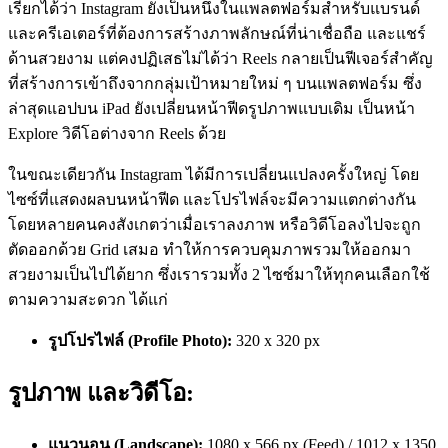
เรียกได้ว่า Instagram ยังเป็นหนึ่งในแพลตฟอร์มสำหรับแบรนด์
และครีเอเตอร์ที่ต้องการสร้างภาพลักษณ์ที่น่าเชื่อถือ และแชร์
ด้านสวยงาม แต่คงปฏิเสธไม่ได้ว่า Reels กลายเป็นฟีเจอร์สำคัญ
ที่สร้างการเข้าถึงจากกลุ่มเป้าหมายใหม่ ๆ บนแพลตฟอร์ม ซึ่ง
ล่าสุดแอปบน iPad ยังเปลี่ยนหน้าฟีดรูปภาพแบบเดิม เป็นหน้า
Explore วิดีโอต่างจาก Reels ด้วย
ในขณะเดียวกัน Instagram ได้มีการเปลี่ยนแปลงครั้งใหญ่ โดย
ไซซ์ที่แสดงผลบนหน้าฟีด และโปรไฟล์จะมีความแตกต่างกัน
โดยหลายคนคงสังเกตว่าเมื่อเราลงภาพ หรือวิดีโอลงไปจะถูก
ตัดออกด้วย Grid เสมอ ทำให้การควบคุมภาพรวมให้ออกมา
สวยงามเป็นไปได้ยาก ซึ่งเรารวมทั้ง 2 ไซซ์มาให้ทุกคนเลือกใช้
ตามความสะดวก ได้แก่
รูปโปรไฟล์ (Profile Photo):
320 x 320 px
รูปภาพ และวิดีโอ:
แนวนอน (Landscape):
1080 x 566
px
(
F
eed) / 1012 x 1350