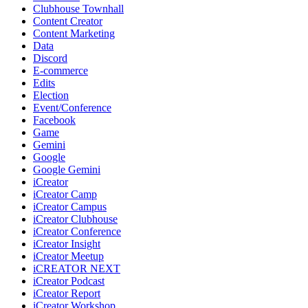
Clubhouse Townhall
Content Creator
Content Marketing
Data
Discord
E-commerce
Edits
Election
Event/Conference
Facebook
Game
Gemini
Google
Google Gemini
iCreator
iCreator Camp
iCreator Campus
iCreator Clubhouse
iCreator Conference
iCreator Insight
iCreator Meetup
iCREATOR NEXT
iCreator Podcast
iCreator Report
iCreator Workshop