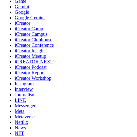
Game
Gemini
Google
Google Gemini
iCreator
iCreator Camp
iCreator Campus
iCreator Clubhouse
iCreator Conference
iCreator Insight
iCreator Meetup
iCREATOR NEXT
iCreator Podcast
iCreator Report
iCreator Workshop
Instagram
Interview
Journalism
LINE
Messenger
Meta
Metaverse
Netflix
News
NFT