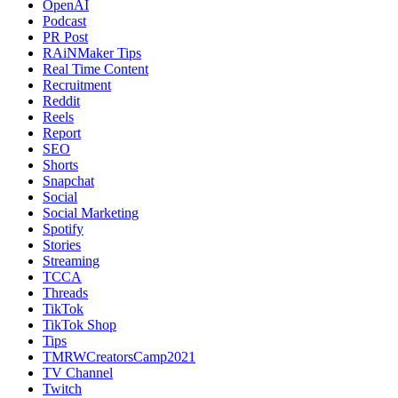
OpenAI
Podcast
PR Post
RAiNMaker Tips
Real Time Content
Recruitment
Reddit
Reels
Report
SEO
Shorts
Snapchat
Social
Social Marketing
Spotify
Stories
Streaming
TCCA
Threads
TikTok
TikTok Shop
Tips
TMRWCreatorsCamp2021
TV Channel
Twitch