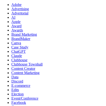
Adobe
Advertising
Advertorial
AI
Apple
Award
Awards
Brand Marketing
BrandMaker
Canva
Case Study
ChatGPT
Claude
Clubhouse
Clubhouse Townhall
Content Creator
Content Marketing
Data
Discord
E-commerce
Edits
Election
Event/Conference
Facebook