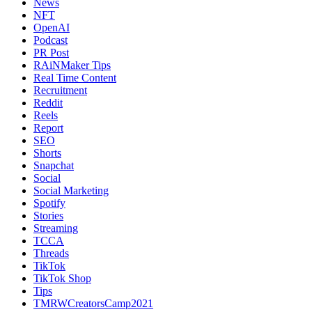
News
NFT
OpenAI
Podcast
PR Post
RAiNMaker Tips
Real Time Content
Recruitment
Reddit
Reels
Report
SEO
Shorts
Snapchat
Social
Social Marketing
Spotify
Stories
Streaming
TCCA
Threads
TikTok
TikTok Shop
Tips
TMRWCreatorsCamp2021