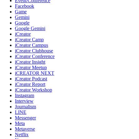
Event/Conference
Facebook
Game
Gemini
Google
Google Gemini
iCreator
iCreator Camp
iCreator Campus
iCreator Clubhouse
iCreator Conference
iCreator Insight
iCreator Meetup
iCREATOR NEXT
iCreator Podcast
iCreator Report
iCreator Workshop
Instagram
Interview
Journalism
LINE
Messenger
Meta
Metaverse
Netflix