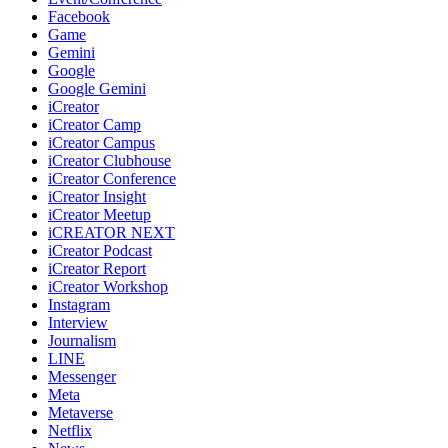
Facebook
Game
Gemini
Google
Google Gemini
iCreator
iCreator Camp
iCreator Campus
iCreator Clubhouse
iCreator Conference
iCreator Insight
iCreator Meetup
iCREATOR NEXT
iCreator Podcast
iCreator Report
iCreator Workshop
Instagram
Interview
Journalism
LINE
Messenger
Meta
Metaverse
Netflix