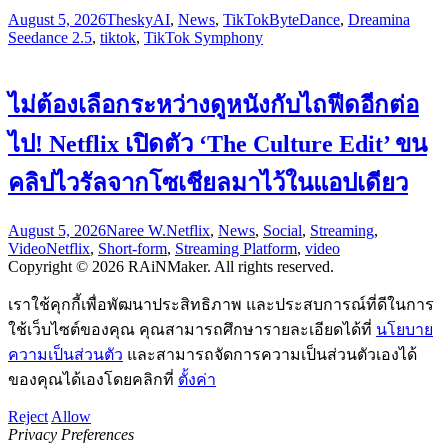
August 5, 2026
Thesky
AI
,
News
,
TikTok
ByteDance
,
Dreamina
Seedance 2.5
,
tiktok
,
TikTok Symphony
ไม่ต้องเลือกระหว่างดูหนังกับไถฟีดอีกต่อ
ไป! Netflix เปิดตัว ‘The Culture Edit’ ขน
คลิปไวรัลจากโซเชียลมาไว้ในแอปเดียว
August 5, 2026
Naree W.
Netflix
,
News
,
Social
,
Streaming
,
Video
Netflix
,
Short-form
,
Streaming Platform
,
video
Copyright © 2026 RAiNMaker. All rights reserved.
เราใช้คุกกี้เพื่อพัฒนาประสิทธิภาพ และประสบการณ์ที่ดีในการ
ใช้เว็บไซต์ของคุณ คุณสามารถศึกษารายละเอียดได้ที่
นโยบาย
ความเป็นส่วนตัว
และสามารถจัดการความเป็นส่วนตัวเองได้
ของคุณได้เองโดยคลิกที่
ตั้งค่า
Reject
Allow
Privacy Preferences