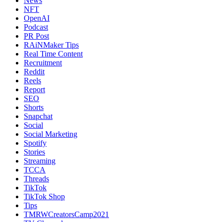
News
NFT
OpenAI
Podcast
PR Post
RAiNMaker Tips
Real Time Content
Recruitment
Reddit
Reels
Report
SEO
Shorts
Snapchat
Social
Social Marketing
Spotify
Stories
Streaming
TCCA
Threads
TikTok
TikTok Shop
Tips
TMRWCreatorsCamp2021