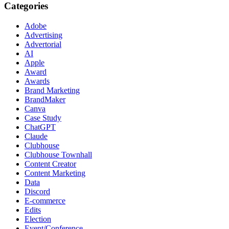
Categories
Adobe
Advertising
Advertorial
AI
Apple
Award
Awards
Brand Marketing
BrandMaker
Canva
Case Study
ChatGPT
Claude
Clubhouse
Clubhouse Townhall
Content Creator
Content Marketing
Data
Discord
E-commerce
Edits
Election
Event/Conference