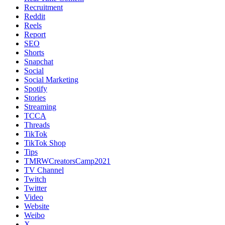
Recruitment
Reddit
Reels
Report
SEO
Shorts
Snapchat
Social
Social Marketing
Spotify
Stories
Streaming
TCCA
Threads
TikTok
TikTok Shop
Tips
TMRWCreatorsCamp2021
TV Channel
Twitch
Twitter
Video
Website
Weibo
X