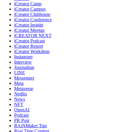
iCreator Camp
iCreator Campus
iCreator Clubhouse
iCreator Conference
iCreator Insight
iCreator Meetup
iCREATOR NEXT
iCreator Podcast
iCreator Report
iCreator Workshop
Instagram
Interview
Journalism
LINE
Messenger
Meta
Metaverse
Netflix
News
NFT
OpenAI
Podcast
PR Post
RAiNMaker Tips
Real Time Content