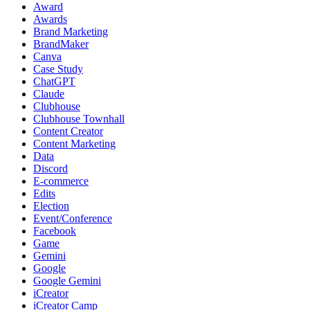
Award
Awards
Brand Marketing
BrandMaker
Canva
Case Study
ChatGPT
Claude
Clubhouse
Clubhouse Townhall
Content Creator
Content Marketing
Data
Discord
E-commerce
Edits
Election
Event/Conference
Facebook
Game
Gemini
Google
Google Gemini
iCreator
iCreator Camp