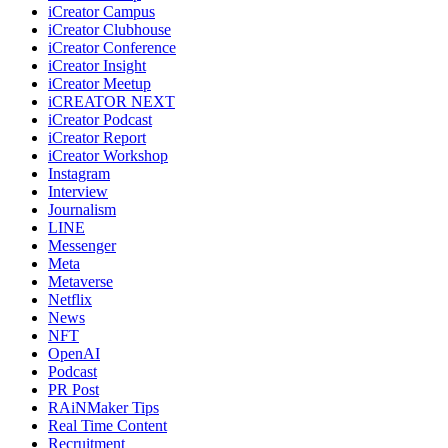
iCreator Campus
iCreator Clubhouse
iCreator Conference
iCreator Insight
iCreator Meetup
iCREATOR NEXT
iCreator Podcast
iCreator Report
iCreator Workshop
Instagram
Interview
Journalism
LINE
Messenger
Meta
Metaverse
Netflix
News
NFT
OpenAI
Podcast
PR Post
RAiNMaker Tips
Real Time Content
Recruitment