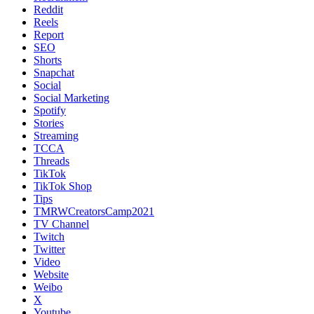
Reddit
Reels
Report
SEO
Shorts
Snapchat
Social
Social Marketing
Spotify
Stories
Streaming
TCCA
Threads
TikTok
TikTok Shop
Tips
TMRWCreatorsCamp2021
TV Channel
Twitch
Twitter
Video
Website
Weibo
X
Youtube