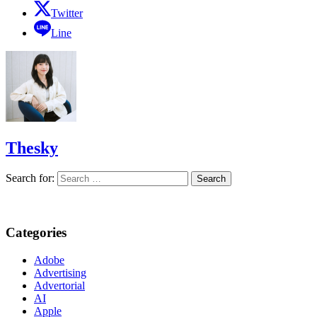
Twitter
Line
Thesky
Search for:
Categories
Adobe
Advertising
Advertorial
AI
Apple