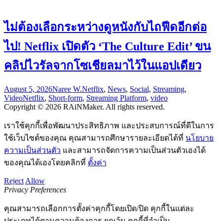
ไม่ต้องเลือกระหว่างดูหนังกับไถฟีดอีกต่อ
ไป! Netflix เปิดตัว ‘The Culture Edit’ ขน
คลิปไวรัลจากโซเชียลมาไว้ในแอปเดียว
August 5, 2026
Naree W.
Netflix
,
News
,
Social
,
Streaming
,
Video
Netflix
,
Short-form
,
Streaming Platform
,
video
Copyright © 2026 RAiNMaker. All rights reserved.
เราใช้คุกกี้เพื่อพัฒนาประสิทธิภาพ และประสบการณ์ที่ดีในการ
ใช้เว็บไซต์ของคุณ คุณสามารถศึกษารายละเอียดได้ที่
นโยบาย
ความเป็นส่วนตัว
และสามารถจัดการความเป็นส่วนตัวเองได้
ของคุณได้เองโดยคลิกที่
ตั้งค่า
Reject
Allow
Privacy Preferences
คุณสามารถเลือกการตั้งค่าคุกกี้โดยเปิด/ปิด คุกกี้ในแต่ละ
ประเภทได้ตามความต้องการ ยกเว้น คุกกี้ที่จำเป็น