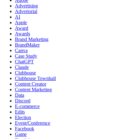
Adobe
Advertising
Advertorial
AI
Apple
Award
Awards
Brand Marketing
BrandMaker
Canva
Case Study
ChatGPT
Claude
Clubhouse
Clubhouse Townhall
Content Creator
Content Marketing
Data
Discord
E-commerce
Edits
Election
Event/Conference
Facebook
Game