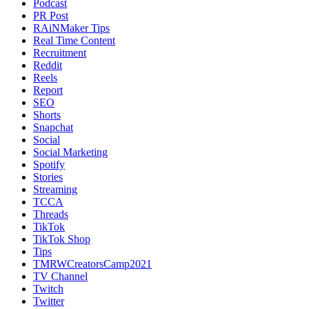
Podcast
PR Post
RAiNMaker Tips
Real Time Content
Recruitment
Reddit
Reels
Report
SEO
Shorts
Snapchat
Social
Social Marketing
Spotify
Stories
Streaming
TCCA
Threads
TikTok
TikTok Shop
Tips
TMRWCreatorsCamp2021
TV Channel
Twitch
Twitter