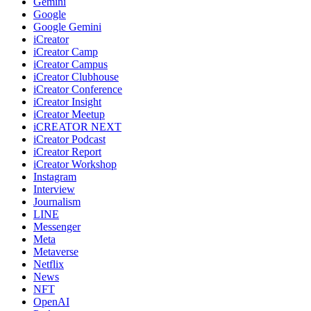
Gemini
Google
Google Gemini
iCreator
iCreator Camp
iCreator Campus
iCreator Clubhouse
iCreator Conference
iCreator Insight
iCreator Meetup
iCREATOR NEXT
iCreator Podcast
iCreator Report
iCreator Workshop
Instagram
Interview
Journalism
LINE
Messenger
Meta
Metaverse
Netflix
News
NFT
OpenAI