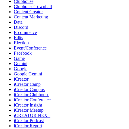
Clubhouse
Clubhouse Townhall
Content Creator
Content Marketing
Data
Discord
E-commerce
Edits
Election
Event/Conference
Facebook
Game
Gemini
Google
Google Gemini
iCreator
iCreator Camp
iCreator Campus
iCreator Clubhouse
iCreator Conference
iCreator Insight
iCreator Meetup
iCREATOR NEXT
iCreator Podcast
iCreator Report