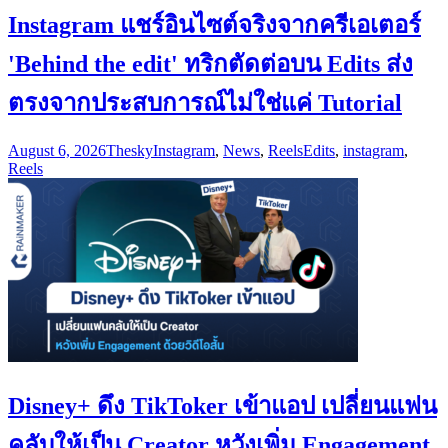
Instagram แชร์อินไซต์จริงจากครีเอเตอร์
'Behind the edit' ทริกตัดต่อบน Edits ส่ง
ตรงจากประสบการณ์ไม่ใช่แค่ Tutorial
August 6, 2026
Thesky
Instagram
,
News
,
Reels
Edits
,
instagram
,
Reels
Disney+ ดึง TikToker เข้าแอป เปลี่ยนแฟน
คลับให้เป็น Creator หวังเพิ่ม Engagement