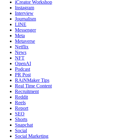
iCreator Workshop
Instagram
Interview
Journalism
LINE
Messenger
Meta
Metaverse
Netflix
News
NFT
OpenAI
Podcast
PR Post
RAiNMaker Tips
Real Time Content
Recruitment
Reddit
Reels
Report
SEO
Shorts
Snapchat
Social
Social Marketing