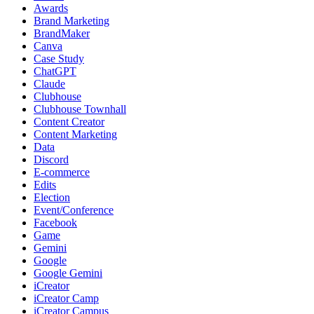
Awards
Brand Marketing
BrandMaker
Canva
Case Study
ChatGPT
Claude
Clubhouse
Clubhouse Townhall
Content Creator
Content Marketing
Data
Discord
E-commerce
Edits
Election
Event/Conference
Facebook
Game
Gemini
Google
Google Gemini
iCreator
iCreator Camp
iCreator Campus