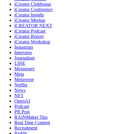
iCreator Clubhouse
iCreator Conference
iCreator Insight
iCreator Meetup
iCREATOR NEXT
iCreator Podcast
iCreator Report
iCreator Workshop
Instagram
Interview
Journalism
LINE
Messenger
Meta
Metaverse
Netflix
News
NFT
OpenAI
Podcast
PR Post
RAiNMaker Tips
Real Time Content
Recruitment
Reddit