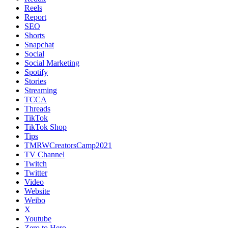
Reels
Report
SEO
Shorts
Snapchat
Social
Social Marketing
Spotify
Stories
Streaming
TCCA
Threads
TikTok
TikTok Shop
Tips
TMRWCreatorsCamp2021
TV Channel
Twitch
Twitter
Video
Website
Weibo
X
Youtube
Zero to Hero