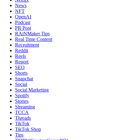
News
NFT
OpenAI
Podcast
PR Post
RAiNMaker Tips
Real Time Content
Recruitment
Reddit
Reels
Report
SEO
Shorts
Snapchat
Social
Social Marketing
Spotify
Stories
Streaming
TCCA
Threads
TikTok
TikTok Shop
Tips