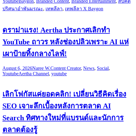
Youtube
Baygon
,
Branded Content
,
Branded Entertainment
,
สืบคดี
ปริศนาอำพันมรณะ
,
เทพลีลา
,
เทพลีลา X Baygon
ดราม่าแรง! Aertha ประกาศเลิกทำ
YouTube ถาวร หลังช่องปลิวเพราะ AI แห่
เผาป้ายทิ้งกลางไลฟ์!
August 6, 2026
Naree W.
Content Creator
,
News
,
Social
,
Youtube
Aertha Channel
,
youtube
เลิกโฟกัสแค่ยอดคลิก! เปลี่ยนวิธีคิดเรื่อง
SEO เจาะลึกเบื้องหลังการตลาด AI
Search ทิศทางใหม่ที่แบรนด์และนักการ
ตลาดต้องรู้