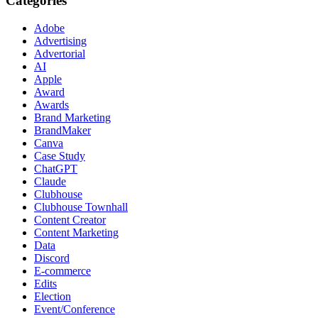
Categories
Adobe
Advertising
Advertorial
AI
Apple
Award
Awards
Brand Marketing
BrandMaker
Canva
Case Study
ChatGPT
Claude
Clubhouse
Clubhouse Townhall
Content Creator
Content Marketing
Data
Discord
E-commerce
Edits
Election
Event/Conference