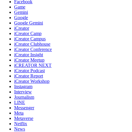
Facebook
Game
Gemini
Google
Google Gemini
iCreator
iCreator Camp
iCreator Campus
iCreator Clubhouse
iCreator Conference
iCreator Insight
iCreator Meetup
iCREATOR NEXT
iCreator Podcast
iCreator Report
iCreator Workshop
Instagram
Interview
Journalism
LINE
Messenger
Meta
Metaverse
Netflix
News