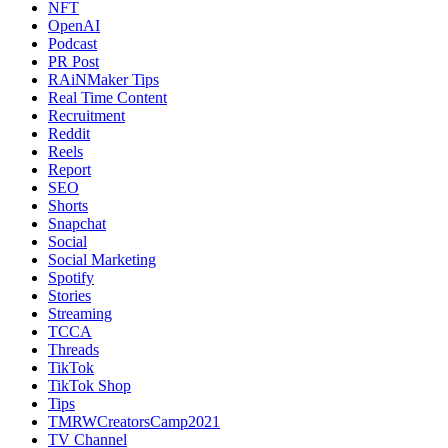
NFT
OpenAI
Podcast
PR Post
RAiNMaker Tips
Real Time Content
Recruitment
Reddit
Reels
Report
SEO
Shorts
Snapchat
Social
Social Marketing
Spotify
Stories
Streaming
TCCA
Threads
TikTok
TikTok Shop
Tips
TMRWCreatorsCamp2021
TV Channel