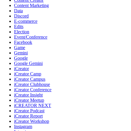
Content Creator
Content Marketing
Data
Discord
E-commerce
Edits
Election
Event/Conference
Facebook
Game
Gemini
Google
Google Gemini
iCreator
iCreator Camp
iCreator Campus
iCreator Clubhouse
iCreator Conference
iCreator Insight
iCreator Meetup
iCREATOR NEXT
iCreator Podcast
iCreator Report
iCreator Workshop
Instagram