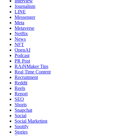
Interview
Journalism
LINE
Messenger
Meta
Metaverse
Netflix
News
NFT
OpenAI
Podcast
PR Post
RAiNMaker Tips
Real Time Content
Recruitment
Reddit
Reels
Report
SEO
Shorts
Snapchat
Social
Social Marketing
Spotify
Stories