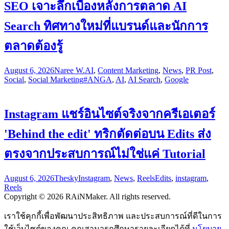
SEO เจาะลึกเบื้องหลังการตลาด AI
Search ทิศทางใหม่ที่แบรนด์และนักการ
ตลาดต้องรู้
August 6, 2026
Naree W.
AI
,
Content Marketing
,
News
,
PR Post
,
Social
,
Social Marketing
#ANGA
,
AI
,
AI Search
,
Google
Instagram แชร์อินไซต์จริงจากครีเอเตอร์
'Behind the edit' ทริกตัดต่อบน Edits ส่ง
ตรงจากประสบการณ์ไม่ใช่แค่ Tutorial
August 6, 2026
Thesky
Instagram
,
News
,
Reels
Edits
,
instagram
,
Reels
Copyright © 2026 RAiNMaker. All rights reserved.
เราใช้คุกกี้เพื่อพัฒนาประสิทธิภาพ และประสบการณ์ที่ดีในการ
ใช้เว็บไซต์ของคุณ คุณสามารถศึกษารายละเอียดได้ที่
นโยบาย