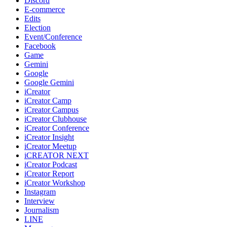
Discord
E-commerce
Edits
Election
Event/Conference
Facebook
Game
Gemini
Google
Google Gemini
iCreator
iCreator Camp
iCreator Campus
iCreator Clubhouse
iCreator Conference
iCreator Insight
iCreator Meetup
iCREATOR NEXT
iCreator Podcast
iCreator Report
iCreator Workshop
Instagram
Interview
Journalism
LINE