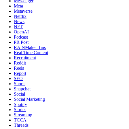
Messenger
Meta
Metaverse
Netflix
News
NFT
OpenAI
Podcast
PR Post
RAiNMaker Tips
Real Time Content
Recruitment
Reddit
Reels
Report
SEO
Shorts
Snapchat
Social
Social Marketing
Spotify
Stories
Streaming
TCCA
Threads