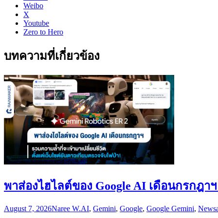
Weibo
X
Youtube
Zero to Hero
บทความที่เกี่ยวข้อง
พาส่องไฮไลต์ของ Google AI เดือนกรกฎาฯ รว
August 7, 2026
Naree W.
AI
,
Gemini
,
Google
,
Google Gemini
,
News