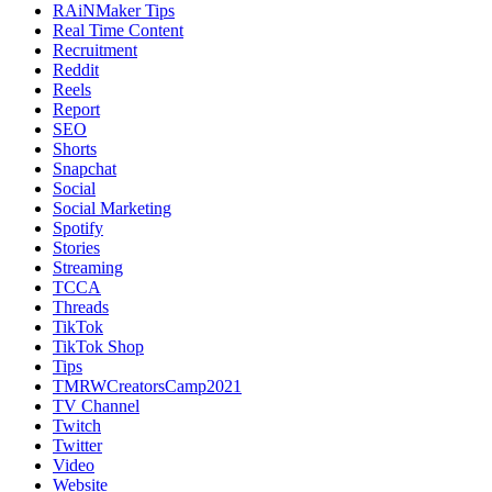
RAiNMaker Tips
Real Time Content
Recruitment
Reddit
Reels
Report
SEO
Shorts
Snapchat
Social
Social Marketing
Spotify
Stories
Streaming
TCCA
Threads
TikTok
TikTok Shop
Tips
TMRWCreatorsCamp2021
TV Channel
Twitch
Twitter
Video
Website