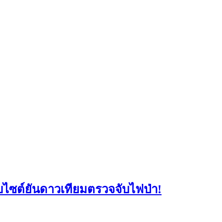
็บไซต์ยันดาวเทียมตรวจจับไฟป่า!