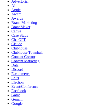
Advertorial
AI
Apple
Award
Awards
Brand Marketing
BrandMaker
Canva
Case Study
ChatGPT
Claude
Clubhouse
Clubhouse Townhall
Content Creator
Content Marketing
Data
Discord
E-commerce
Edits
Election
Event/Conference
Facebook
Game
Gemini
Google