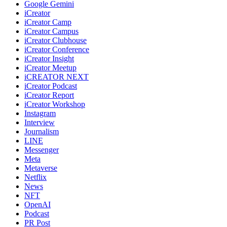
Google Gemini
iCreator
iCreator Camp
iCreator Campus
iCreator Clubhouse
iCreator Conference
iCreator Insight
iCreator Meetup
iCREATOR NEXT
iCreator Podcast
iCreator Report
iCreator Workshop
Instagram
Interview
Journalism
LINE
Messenger
Meta
Metaverse
Netflix
News
NFT
OpenAI
Podcast
PR Post