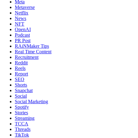
Meta
Metaverse
Netflix
News
NFT
OpenAI
Podcast
PR Post
RAiNMaker Tips
Real Time Content
Recruitment
Reddit
Reels
Report
SEO
Shorts
Snapchat
Social
Social Marketing
Spotify
Stories
Streaming
TCCA
Threads
TikTok