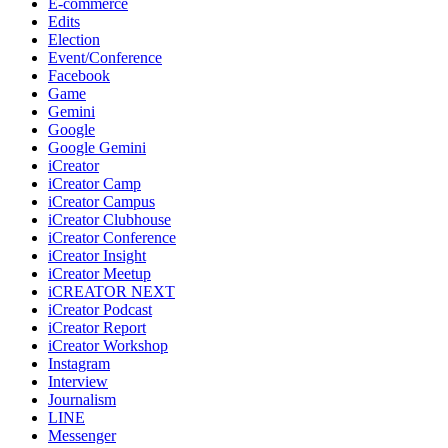
E-commerce
Edits
Election
Event/Conference
Facebook
Game
Gemini
Google
Google Gemini
iCreator
iCreator Camp
iCreator Campus
iCreator Clubhouse
iCreator Conference
iCreator Insight
iCreator Meetup
iCREATOR NEXT
iCreator Podcast
iCreator Report
iCreator Workshop
Instagram
Interview
Journalism
LINE
Messenger