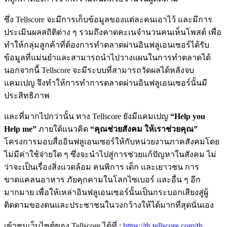
ซึ่ง Tellscore จะมีการเก็บข้อมูลของแต่ละคนเอาไว้ และมีการ
ประเมินผลสถิติต่าง ๆ รวมถึงคาดคะเนจำนวนคนเห็นโพสต์ เพื่อ
ทำให้กลุ่มลูกค้าที่ต้องการทำตลาดผ่านอินฟลูเอนเซอร์ได้รับ
ข้อมูลที่แม่นยำและสามารถนำไปวางแผนในการทำตลาดได้
นอกจากนี้ Tellscore จะมีระบบที่สามารถวัดผลได้หลังจบ
แคมเปญ จึงทำให้การทำการตลาดผ่านอินฟลูเอนเซอร์นั้นมี
ประสิทธิภาพ
และที่มากไปกว่านั้น ทาง Tellscore ยังมีแคมเปญ
“Help you
Help me”
ภายใต้แนวคิด
“คุณช่วยสังคม ให้เราช่วยคุณ”
โครงการมอบสื่ออินฟลูเอนเซอร์ให้กับหน่วยงานภาคสังคมโดย
ไม่มีค่าใช้จ่ายใด ๆ ซึ่งจะนำไปสู่การช่วยแก้ปัญหาในสังคม ไม่
ว่าจะเป็นเรื่องสิ่งแวดล้อม คนพิการ เด็ก และเยาวชน การ
ขาดแคลนอาหาร ภัยคุกคามในโลกไซเบอร์ และอื่น ๆ อีก
มากมาย เพื่อให้เหล่าอินฟลูเอนเซอร์นั้นเป็นกระบอกเสียงสู่ผู้
ติดตามของตนและประชาชนในวงกว้างให้ได้มากที่สุดนั่นเอง
เข้าชมเว็บไซต์ของ Tellscore ได้ที่ :
https://th.tellscore.com/th