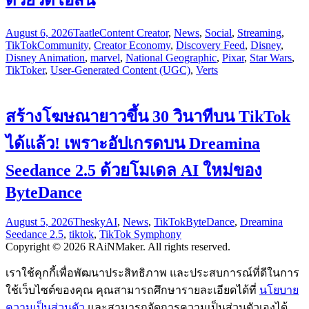
August 6, 2026
Taatle
Content Creator
,
News
,
Social
,
Streaming
,
TikTok
Community
,
Creator Economy
,
Discovery Feed
,
Disney
,
Disney Animation
,
marvel
,
National Geographic
,
Pixar
,
Star Wars
,
TikToker
,
User-Generated Content (UGC)
,
Verts
สร้างโฆษณายาวขึ้น 30 วินาทีบน TikTok
ได้แล้ว! เพราะอัปเกรดบน Dreamina
Seedance 2.5 ด้วยโมเดล AI ใหม่ของ
ByteDance
August 5, 2026
Thesky
AI
,
News
,
TikTok
ByteDance
,
Dreamina
Seedance 2.5
,
tiktok
,
TikTok Symphony
Copyright © 2026 RAiNMaker. All rights reserved.
เราใช้คุกกี้เพื่อพัฒนาประสิทธิภาพ และประสบการณ์ที่ดีในการ
ใช้เว็บไซต์ของคุณ คุณสามารถศึกษารายละเอียดได้ที่
นโยบาย
ความเป็นส่วนตัว
และสามารถจัดการความเป็นส่วนตัวเองได้