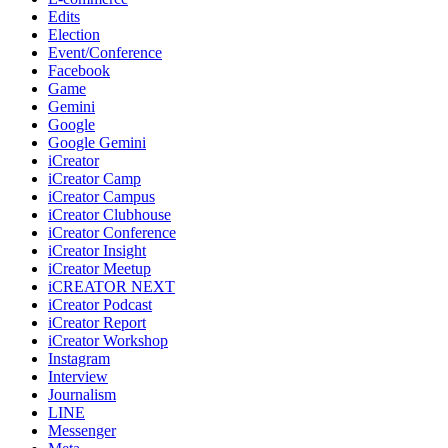
Edits
Election
Event/Conference
Facebook
Game
Gemini
Google
Google Gemini
iCreator
iCreator Camp
iCreator Campus
iCreator Clubhouse
iCreator Conference
iCreator Insight
iCreator Meetup
iCREATOR NEXT
iCreator Podcast
iCreator Report
iCreator Workshop
Instagram
Interview
Journalism
LINE
Messenger