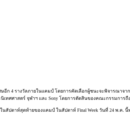
พิเศษอีก 4 รางวัลภายในแคมป์ โดยการคัดเลือกผู้ชนะจะพิจารณาจาก
คณะนิเทศศาสตร์ จุฬาฯ และ Sony โดยการตัดสินของคณะกรรมการถือเป
นสัปดาห์สุดท้ายของแคมป์ ในสัปดาห์ Final Week วันที่ 24 พ.ค. น