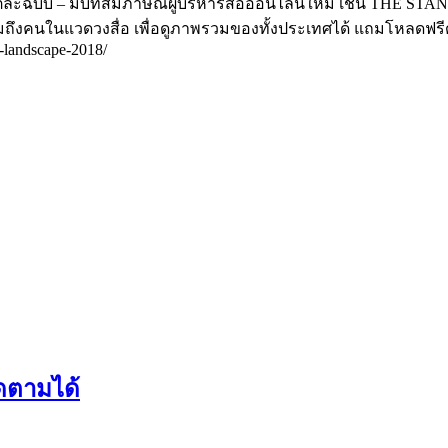
แต่ละฉบับ – มีบทสัมภาษณ์ผู้บริหารสื่อออนไลน์ใหม่ เช่น THE ST
รวมถึงคนในแวดวงสื่อ เพื่อดูภาพรวมของทั้งประเทศได้ แถมโหลดฟร
a-landscape-2018/
ิดตามได้