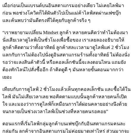
เมื่อก่อนเป็นแบรนด์บนอินสตาแกรมอย่างเดียว ไม่เคยไลฟ์มา
ก่อน พอช่วงโควิดก็ได้ผันตัวไปเป็นแม่ค้าไลฟ์สดผ่านเฟซบุ๊ก
และค้นพบว่ามันดีตรงที่ได้คุยกับลูกค้าจริง ๆ
“เราพยายามเปลี่ยน Mindset ลูกค้า หลายคนคิดว่าทำไมต้องมา
นั่งเสียเวลาดูไลฟ์เป็นชั่วโมงเพื่อซื้อของ เราเลยลองอธิบายให้
ลูกค้าคิดตามว่าทั้งอาทิตย์ ลูกค้าสละเวลามาดูไลฟ์แค่ 2 ชั่วโมง
แลกกับการไม่ต้องไปนั่งดูอินสตาแกรมร้านทั้งอาทิตย์ ไม่ต้องนั่ง
รอว่าจะลงสินค้าตัวนี้ หรือคอลเล็กชันนี้จะลงตอนไหน แถมยัง
ต้องทักไลน์ไปสั่งซื้ออีก ถ้าคิดดูดี ๆ มันหลายขั้นตอนมากกว่า
เยอะ
เทียบกับการดูไลฟ์ 2 ชั่วโมงแล้วเห็นทุกคอลเล็กชัน และซื้อได้ใน
ไลฟ์ มันไม่เสียเวลาเลย พอคิดตามแบบนั้นลูกค้าหลายคนก็เปิด
ใจ และมองว่าการดูไลฟ์ก็เหมือนการได้ผ่อนคลายอย่างนึงด้วย
จนกลายเป็นช่วงเวลาไลฟ์เป็นช่วงที่หลายคนรอคอย”
ตอนแรกที่เริ่มไลฟ์กลุ่มลูกค้าบนเฟซบุ๊กกับอินสตาแกรมคนละ
กลุ่มกัน ลูกค้าจากอินสตาแกรมไม่ค่อยมาดูเท่าไหร่ ส่วนมากจะ