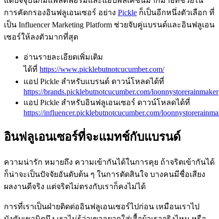
แต่ปัจจุบันก็มีแพลตฟอร์มและแอปพลิเคชันมากมายที่ช่วยใน
การคัดกรองอินฟลูเอนเซอร์ อย่าง
Pickle
ก็เป็นอีกหนึ่งตัวเลือก ที่
เป็น Influencer Marketing Platform ช่วยจับคู่แบรนด์และอินฟลูเอน
เซอร์ให้ลงตัวมากที่สุด
อ่านรายละเอียดเพิ่มเติม
ได้ที่
https://www.picklebutnotcucumber.com/
แอป Pickle สำหรับแบรนด์ ดาวน์โหลดได้ที่
https://brands.picklebutnotcucumber.com/loonnystorerainmaker
แอป Pickle สำหรับอินฟลูเอนเซอร์ ดาวน์โหลดได้ที่
https://influencer.picklebutnotcucumber.com/loonnystorerainma
อินฟลูเอนเซอร์ที่จะแมทช์กับแบรนด์
ความน่ารัก หมายถึง ความเข้ากันได้ในการคุย ถ้าจริตเข้ากันได้
ก็น่าจะเป็นปัจจัยอันดับต้น ๆ ในการตัดสินใจ บางคนมีชื่อเสียง
ผลงานดีจริง แต่จริตไม่ตรงกับเราก็คงไม่ได้
การที่เราเป็นฝ่ายติดต่ออินฟลูเอนเซอร์ไปก่อน เหมือนเราไป
บังคับเขานิดนึง เราไม่รู้ว่าเขาอยากใส่เสื้อผ้าเราจริงไหม หรือ