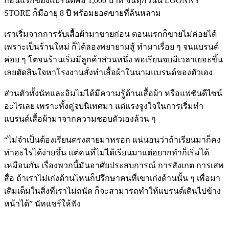
ก้อนแรกของแบรนด์คือ 1,000 บาท จนทุกวันนี้ LOONNY
STORE ก็มีอายุ 8 ปี พร้อมยอดขายที่ล้นหลาม
เราเริ่มจากการรับเสื้อผ้ามาขายก่อน ตอนแรกก็ขายไม่ค่อยได้
เพราะเป็นร้านใหม่ ก็ได้ลองพยายามสู้ ทำมาเรื่อย ๆ จนแบรนด์
ค่อย ๆ โตจนร้านเริ่มมีลูกค้าส่วนหนึ่ง พอเรียนจบมีเวลาเยอะขึ้น
เลยตัดสินใจหาโรงงานสั่งทำเสื้อผ้าในนามแบรนด์ของตัวเอง
ส่วนตัวทั้งนัทและอิมไม่ได้มีความรู้ด้านเสื้อผ้า หรือแฟชันดีไซน์
อะไรเลย เพราะทั้งคู่จบนิเทศมา แต่แรงจูงใจในการเริ่มทำ
แบรนด์เสื้อผ้ามาจากความชอบตัวเองล้วน ๆ
“ไม่จำเป็นต้องเรียนตรงสายมาหรอก แน่นอนว่าถ้าเรียนมาก็คง
ทำอะไรได้ง่ายขึ้น แต่คนที่ไม่ได้เรียนมาแต่อยากทำก็เริ่มได้
เหมือนกัน เรื่องพวกนี้มันอาศัยประสบการณ์ การสังเกต การเสพ
สื่อ ถ้าเราไม่เก่งด้านไหนก็ปรึกษาคนที่เขาเก่งด้านนั้น ๆ เพื่อมา
เติมเต็มในสิ่งที่เราไม่ถนัด ก็จะสามารถทำให้แบรนด์เดินไปข้าง
หน้าได้” นัทแชร์ให้ฟัง